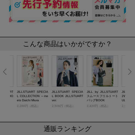
こんな商品はいかがですか？
LLSTUART
JILLSTUART SPECIA
JILLSTUART SPECIA
JILL by JILLSTUART
JILL by
WER SHO
L COLLECTION ～me
L BOOK JILLSTUART
スムースフリルトート
2WAY F
 BOOK
ets Daichi Miura
ver.
バッグBOOK
ULDER 
HITE
税込）
2,288円（税込）
2,508円（税込）
2,420円（税込）
2,530
通販ランキング