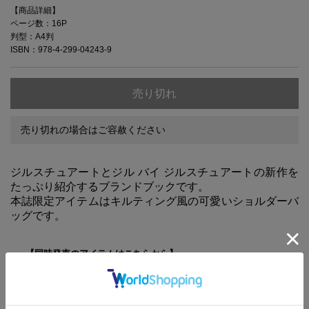
【商品詳細】
ページ数：16P
判型：A4判
ISBN：978-4-299-04243-9
売り切れ
売り切れの場合はご容赦ください
ジルスチュアートとジル バイ ジルスチュアートの新作を
たっぷり紹介するブランドブックです。
本誌限定アイテムはキルティング風の可愛いショルダーバ
ッグです。
【同時発売のアイテムはこちらから】
JILLSTUART SPECIAL BOOK JILLSTUART ver.