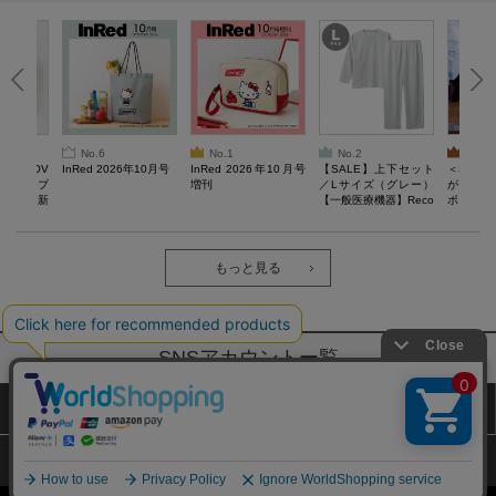
No.6
No.1
No.2
No.3
AN LOV
InRed 2026年10月号
InRed 2026年10月号
【SALE】上下セット
＜SAL
スケッチブ
増刊
／Lサイズ（グレー）
がある 
る毎日。新
【一般医療機器】Reco
ポーチBO
verypro Lab. 疲労回復
ウェア 長袖クルーネッ
ク・ロングパンツ
もっと見る
SNSアカウントー覧
サイトマップ
公式通販ご利用ガイド
プライバシーポリシー
特定商取引法に基づく表記