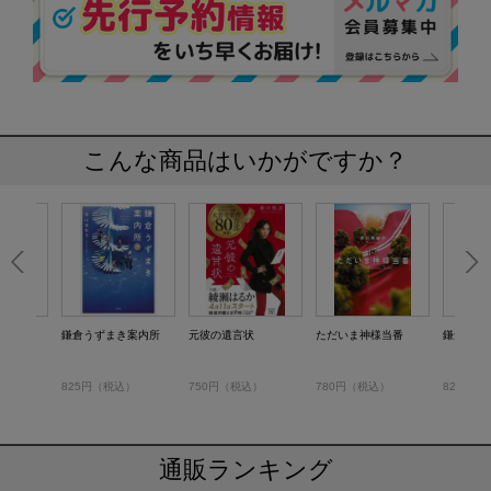
こんな商品はいかがですか？
当番
鎌倉うずまき案内所
元彼の遺言状
ただいま神様当番
鎌倉うず
）
825円（税込）
750円（税込）
780円（税込）
825円（
通販ランキング