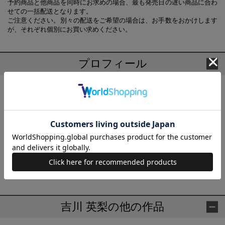
予約商品と他商品を同時にお求めの場合、最も発売日の遅い商品に合わ
せての一括配送となります。
ご注意ください。別々の配送をご希望の場合は、お手数をおかけします
が、それぞれ個別にお買い求めください。
プロフィール
吉川 英梨(よしかわ えり)
『私の結婚に関する予言38』（宝島社文庫）にて第3回日本ラブス
トーリー大賞のエンタテインメント特別賞を受賞し、2008年デビ
ュー。近著に『ブラッド・ロンダリング』（河出文庫）。そのほ
か、「原麻希」シリーズ（宝島社）、「新東京水上警察」シリー
ズ、「海蝶」シリーズ（ともに講談社）、「十三階」シリーズ
（双葉社）、「警視庁53教場」シリーズ（KADOKAWA）、「感染
捜査」シリーズ（光文社）など著書多数。
吉川 英梨の他の作品