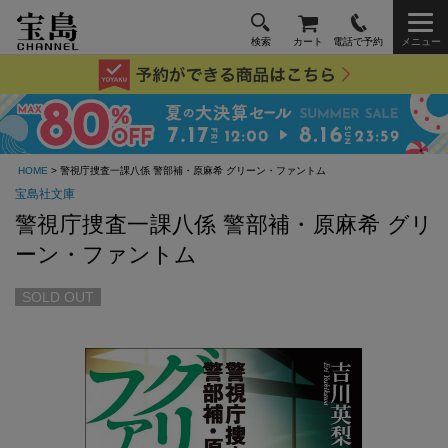
検索
カート
電話で予約
メニュー
HOME
> 警視庁捜査一課八係 警部補・原麻希 グリーン・ファントム
宝島社文庫
警視庁捜査一課八係 警部補・原麻希 グリ
ーン・ファントム
SOLD OUT