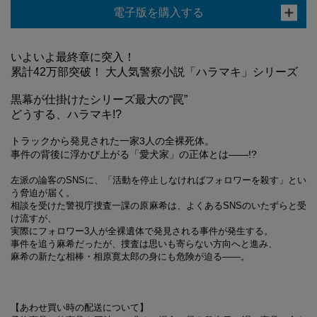
電子版を購入する
いよいよ最終章に突入！
累計42万部突破！ 大人気警察小説「ハラマキ」シリーズ
黒幕が仕掛けたシリーズ最大の“罠”
どうする、ハラマキ!?
トラックから発見された一家3人の全裸死体。
事件の背後に浮かび上がる「愛犬家」の正体とは――!?
左派の論客のSNSに、「活動を停止しなければフォロワーを殺す」とい
う脅迫が届く。
相談を受けた警視庁捜査一課の原麻希は、よくあるSNSのいたずらと受
け流すが、
実際にフォロワー3人が全裸遺体で発見される事件が発生する。
事件を追う麻希だったが、捜査は思いも寄らない方向へと進み、
麻希の新たな相棒・相原寛太郎の身にも危険が迫る――。
【あわせ買い時の配送について】