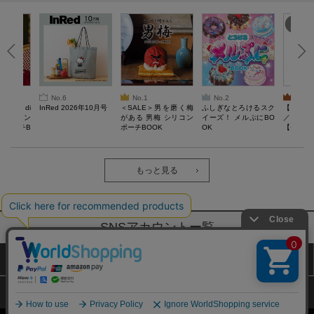
No.6
No.1
No.2
No.3
erta di
InRed 2026年10月号
＜SALE＞男を磨く梅
ふしぎなとろけるスク
【SAL
 キルティン
がある 男梅 シリコン
イーズ！ メルぷにBO
／Lサイ
ーポーチB
ポーチBOOK
OK
【一般医療
verypro
ウェア 
ク・ロン
もっと見る
SNSアカウントー覧
サイトマップ
公式通販ご利用ガイド
プライバシーポリシー
特定商取引法に基づく表記