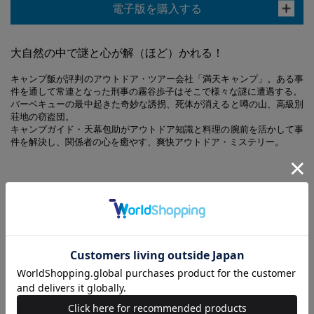
電子版を購入する
大自然の中で謎と心が解（ほど）かれる！
キャンプ飯が評判のアウトドア・ツアー会社「満天キャンプ」。ある事
件を通して常連となった刑事の霧谷歩子はそこで様々な謎に遭遇する。
バーベキューの最中起きた奇妙な誘拐、死体が消えると噂の山、高級別
荘地の窃盗団。
キャンプガイド・天幕包助がアウトドア知識と料理の腕前を活かして事
件を解決し、関係者の心を癒やす、爽快アウトドア・ミステリー。
【あわせ買い時の配送について】
予約商品と他商品を同時にお求めの場合、最も発売日の遅い商品に合わ
せての一括配送となります。
ご注意ください。別々の配送をご希望の場合は、お手数をおかけします
が、それぞれ個別にお買い求めください。