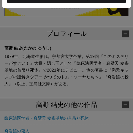
プロフィール
高野 結史(たかの ゆうし)
1979年、北海道生まれ。宇都宮大学卒業。第19回『このミステリ
ーがすごい！』大賞・隠し玉として『臨床法医学者・真壁天 秘密
基地の首吊り死体』で2021年にデビュー。他の著書に『満天キャ
ンプの謎解きツアー かつてのトム・ソーヤたちへ』『奇岩館の殺
人』（以上、宝島社文庫）がある。
高野 結史の他の作品
臨床法医学者・真壁天 秘密基地の首吊り死体
奇岩館の殺人