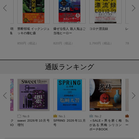
の謎 桜咲
禁断領域 イックンジュ
爆ぜる怪人 殺人鬼はご
コロナ漂流録
レモンと
伝承講義
ッキの棲む森
当地ヒーロー
）
850円（税込）
820円（税込）
1,760円（税込）
780円（
通販ランキング
No.6
No.1
No.2
No.3
ろけるスク
sweet 2026年10月号
SPRiNG 2026年11月
＜SALE＞男を磨く梅
Sumikko
ルぷにBO
増刊
号
がある 男梅 シリコン
ーツチャ
ポーチBOOK