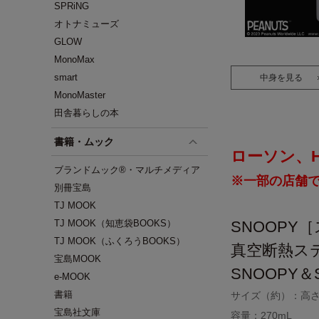
SPRiNG
オトナミューズ
GLOW
MonoMax
smart
中身を見る
MonoMaster
田舎暮らしの本
書籍・ムック
ローソン、HM
ブランドムック®・マルチメディア
※一部の店舗
別冊宝島
TJ MOOK
TJ MOOK（知恵袋BOOKS）
SNOOPY
TJ MOOK（ふくろうBOOKS）
真空断熱ス
宝島MOOK
SNOOPY＆S
e-MOOK
書籍
サイズ（約）：高さ1
宝島社文庫
容量：270mL