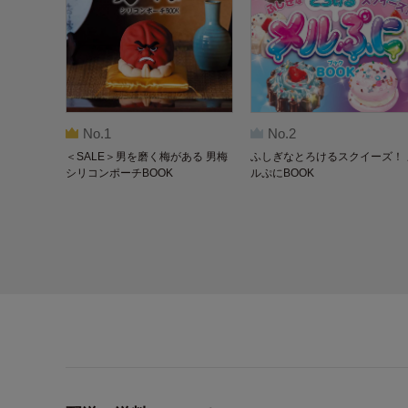
No.1
No.2
＜SALE＞男を磨く梅がある 男梅
ふしぎなとろけるスクイーズ！ 
シリコンポーチBOOK
ルぷにBOOK