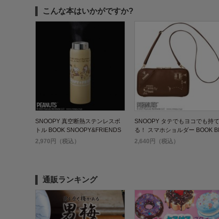
こんな本はいかがですか?
SNOOPY 真空断熱ステンレスボ
SNOOPY タテでもヨコでも持
トル BOOK SNOOPY&FRIENDS
る！ スマホショルダー BOOK B
OWN
2,970円（税込）
2,640円（税込）
通販ランキング