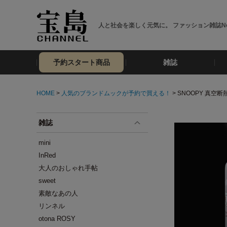
人と社会を楽しく元気に。 ファッション雑誌No
予約スタート商品
雑誌
HOME
>
人気のブランドムックが予約で買える！
> SNOOPY 真空断
雑誌
mini
InRed
大人のおしゃれ手帖
sweet
素敵なあの人
リンネル
otona ROSY