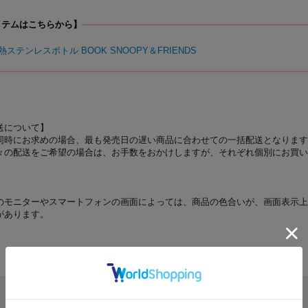
イテムはこちらから】
熱ステンレスボトル BOOK SNOOPY＆FRIENDS
送について】
同時にお求めの場合、最も発売日の遅い商品に合わせての一括配送となります
々の配送をご希望の場合は、お手数をおかけしますが、それぞれ個別にお買い
のモニターやスマートフォンの画面によっては、商品の色合いが、画面表示上
があります。