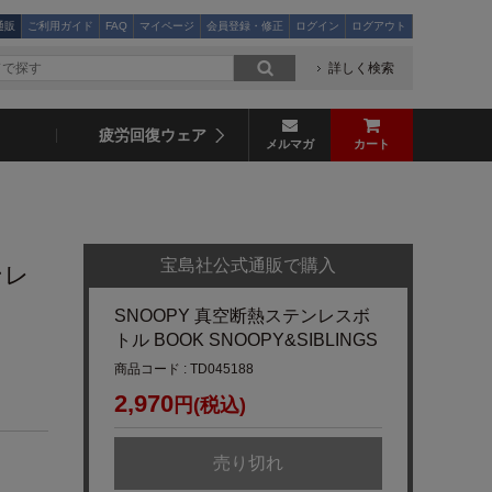
通販
ご利用ガイド
FAQ
マイページ
会員登録・修正
ログイン
ログアウト
詳しく検索
疲労回復ウェア
メルマガ
カート
宝島社公式通販で購入
ンレ
SNOOPY 真空断熱ステンレスボ
トル BOOK SNOOPY&SIBLINGS
商品コード : TD045188
2,970
円(税込)
売り切れ