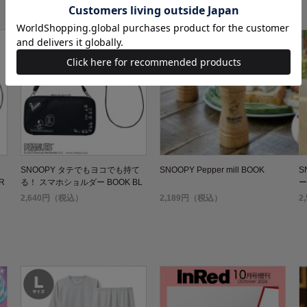
て
SNOOPY タテでもヨコでも持て
SNOOPY Pepper mill BOOK
S
R
る！ スマホショルダー BOOK BL
ー
ACK
2,640円（税込）
2,189円（税込）
2