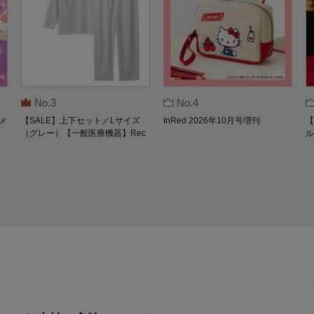
No.3
No.4
メ
【SALE】上下セット／Lサイズ
InRed 2026年10月号増刊
【
（グレー）【一般医療機器】Rec
ル
overypro Lab. 疲労回復ウェア 長
O
袖クルーネック・ロングパンツ