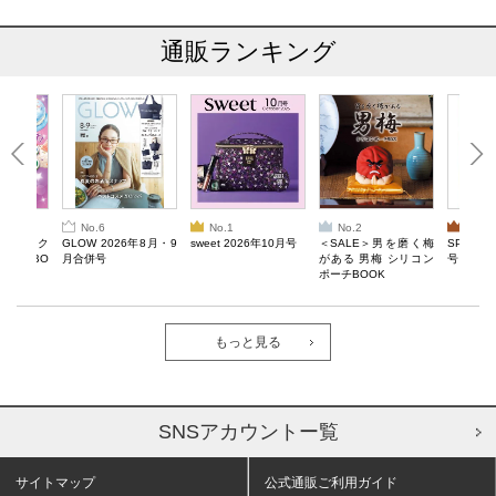
通販ランキング
No.6
No.1
No.2
No.3
ろけるスク
GLOW 2026年8月・9
sweet 2026年10月号
＜SALE＞男を磨く梅
SPRiNG
ルぷにBO
月合併号
がある 男梅 シリコン
号
ポーチBOOK
もっと見る
SNSアカウントー覧
サイトマップ
公式通販ご利用ガイド