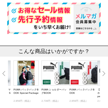
こんな商品はいかがですか？
UMA スマ
PUMA バックパックB
PUMA ショルダーバッ
PUMA バックパックB
【SALE
BOOK S
OOK Special Package
グBOOK
OOK
ホショルダ
age
pecial P
税込）
2,959円（税込）
2,739円（税込）
2,959円（税込）
2,629