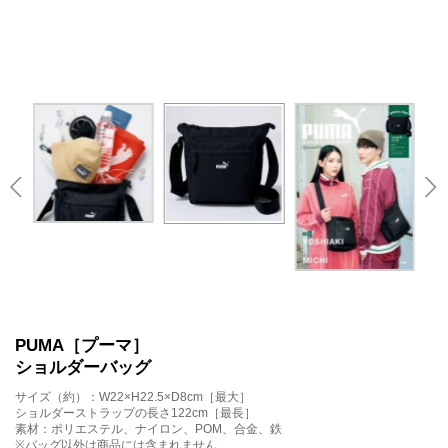
PUMA［プーマ］
ショルダーバッグ
サイズ（約）：W22×H22.5×D8cm［最大］
ショルダーストラップの長さ122cm［最長］
素材：ポリエステル、ナイロン、POM、合金、鉄
※バッグ以外は商品には含まれません