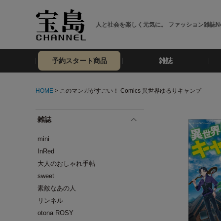
人と社会を楽しく元気に。 ファッション雑誌No
予約スタート商品
雑誌
HOME
> このマンガがすごい！ Comics 異世界ゆるりキャンプ
雑誌
mini
InRed
大人のおしゃれ手帖
sweet
素敵なあの人
リンネル
otona ROSY