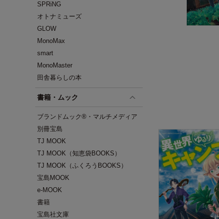
SPRiNG
オトナミューズ
GLOW
MonoMax
smart
MonoMaster
田舎暮らしの本
書籍・ムック
ブランドムック®・マルチメディア
別冊宝島
TJ MOOK
TJ MOOK（知恵袋BOOKS）
TJ MOOK（ふくろうBOOKS）
宝島MOOK
e-MOOK
書籍
宝島社文庫