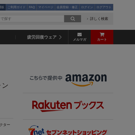
通販
ご利用ガイド
FAQ
マイページ
会員登録・修正
ログイン
ログアウト
詳しく検索
疲労回復ウェア
メルマガ
カート
ャン
クター