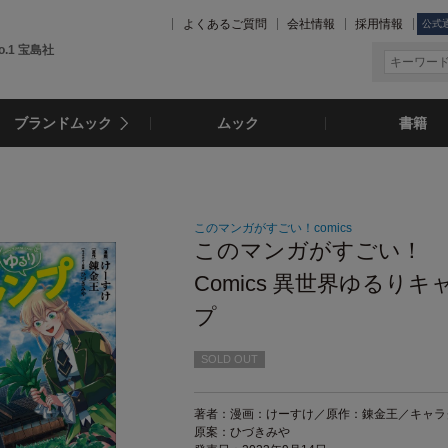
よくあるご質問
会社情報
採用情報
公式
.1 宝島社
ブランドムック
ムック
書籍
このマンガがすごい！comics
このマンガがすごい！
Comics 異世界ゆるりキ
プ
SOLD OUT
著者：漫画：けーすけ／原作：錬金王／キャラ
原案：ひづきみや