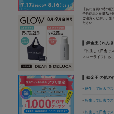
【あわせ買い時の配
予約商品と他商品を
ご注意ください。別
ださい。
錬金王 ( れん
『転生して田舎で
スローライフにあ
錬金王 の他の
転生して田舎でス
転生して田舎でス
転生して田舎でス