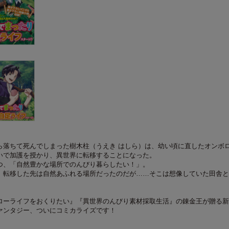
ら落ちて死んでしまった樹木柱（うえき はしら）は、幼い頃に直したオンボ
いで加護を授かり、異世界に転移することになった。
つ、「自然豊かな場所でのんびり暮らしたい！」。
、転移した先は自然あふれる場所だったのだが……そこは想像していた田舎と
ローライフをおくりたい』『異世界のんびり素材採取生活』の錬金王が贈る新
ァンタジー、ついにコミカライズです！