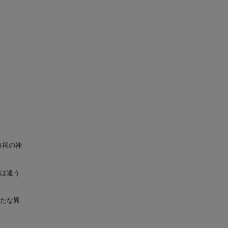
ロ祠の神
は違う
たな異