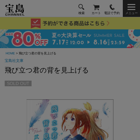
検索
カート
電話で予約
メニュー
HOME
> 飛び立つ君の背を見上げる
宝島社文庫
飛び立つ君の背を見上げる
SOLD OUT