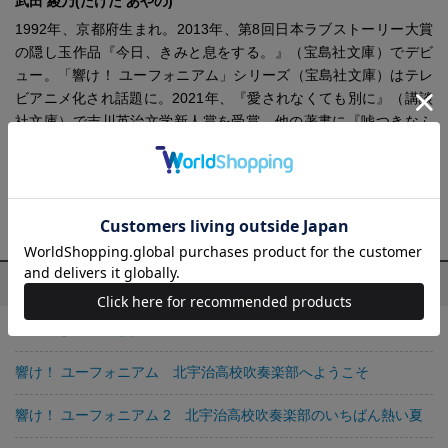
武田 綾乃(たけだ あやの)
1992年、京都府生まれ。2013年、第8回日本ラブストーリー大賞
の隠し玉作品『今日、きみと息をする。』（宝島社文庫）でデビ
ュー。「響け！ ユーフォニアム」シリーズ（宝島社文庫）はテレ
ビアニメ化され話題に。2021年、『愛されなくても別に』（講談
社文庫）で吉川英治文学新人賞を受賞。他の著書に『嘘つきなふ
たり』（KADOKAWA）、「君と漕ぐ」シリーズ（新潮文庫
nex）、『なんやかんや日記 京都と猫と本のこと』（小学館）、
『可哀想な蠅』（新潮社）などがある。漫画『花は咲く、修羅の
如く』（ヤングジャンプコミックス）の原作も手がける。
武田 綾乃の他の作品
今日、きみと息をする。
響け！ ユーフォニアム 北宇治高校吹奏楽部へようこそ
響け！ ユーフォニアム 2 北宇治高校吹奏楽部のいちばん熱い夏