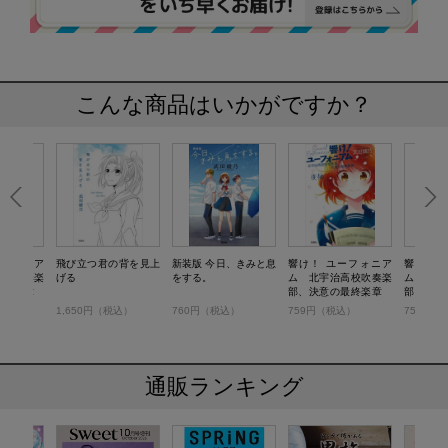
こんな商品はいかがですか？
ーフォニア
飛び立つ君の背を見上
新装版 今日、きみと息
響け！ ユーフォニア
響け！ 
高校吹奏楽
げる
をする。
ム 北宇治高校吹奏楽
ム 北宇
最終楽章
部、決意の最終楽章
部、決
後編
前編
）
1,650円（税込）
760円（税込）
759円（税込）
759円（
通販ランキング