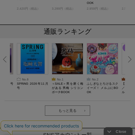
OOK
税込）
2,420円（税込）
3,289円（税込）
2,959円（税込）
2,530
通販ランキング
No.6
No.1
No.2
No.3
26年10月号
SPRiNG 2026年11月
＜SALE＞男を磨く梅
ふしぎなとろけるスク
【SAL
号
がある 男梅 シリコン
イーズ！ メルぷにBO
／Lサ
ポーチBOOK
OK
ル）【一
Recover
労回復ウ
ーネック
ツ
もっと見る
SNSアカウントー覧