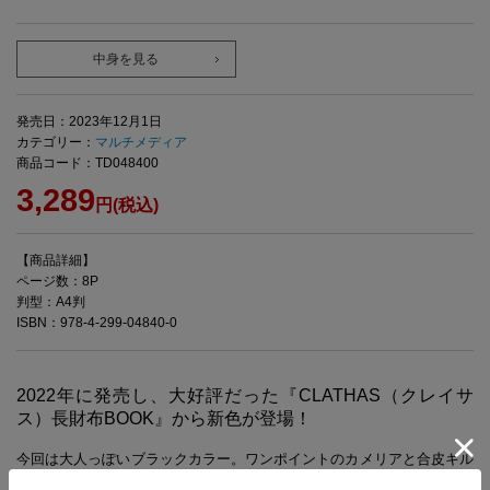
中身を見る
発売日：2023年12月1日
カテゴリー：
マルチメディア
商品コード：TD048400
3,289
円(税込)
【商品詳細】
ページ数：8P
判型：A4判
ISBN：978-4-299-04840-0
2022年に発売し、大好評だった『CLATHAS（クレイサ
ス）長財布BOOK』から新色が登場！
今回は大人っぽいブラックカラー。ワンポイントのカメリアと合皮キル
ティングで、高級感のあるデザインに仕上げました。カードが12枚入る