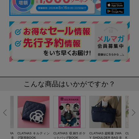
こんな商品はいかがですか？
MONOGRA
CLATHAS キルティン
CLATHAS 収納5ポケ
CLATHAS 超軽量 2WA
CLATH
R BAG B
グ財布BOOK
ットバッグBOOK
Y SHOULDER BAG B
K