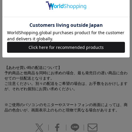
ポケットに加え、レシートポケットもついており、機能性も抜群。年齢
やシーンを問わず使えるアイテムです。
【同時発売のアイテムはこちらから】
CLATHAS 収納5ポケットバッグBOOK
【あわせ買い時の配送について】
予約商品と他商品を同時にお求めの場合、最も発売日の遅い商品に合わ
せての一括配送となります。
ご注意ください。別々の配送をご希望の場合は、お手数をおかけします
が、それぞれ個別にお買い求めください。
※ご使用のパソコンのモニターやスマートフォンの画面によっては、商
品の色合いが、画面表示上のものと現物で異なる場合があります。