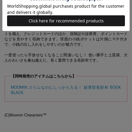
厚さがたったの約1cmと極薄なので、小さなバッグにもスッと入って身
軽にお出かけしたいときにとっても便利！ 女性の手にフィットするス
マートなサイズ感ながら、お札を折らずに入れられるのもうれしいポイ
ント。
こんなにスリムなのに収納力と整理力はばっちり！ 8つのカードポケッ
トを備え、クレジットカードのほか、保険証や診察券、ポイントカード
などを見やすく収納できます。背面の小銭ポケットは片側にマチ付き
で、小銭の出し入れをしやすいのが魅力です。
一度使ったら手放せなくなること間違いなし！ 使い勝手と上質感、大
人かわいさを兼ね備えた、長く愛用できる長財布です。
【同時発売のアイテムはこちらから】
MOOMIN スリムなのにしっかり入る！ 超薄型長財布 BOOK
BLACK
(C)Moomin Characters™