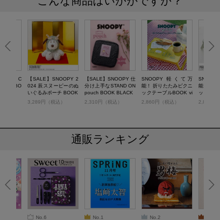
こんな商品はいかがですか？
MOOTH C
【SALE】SNOOPY 2
【SALE】SNOOPY 仕
SNOOPY 軽くて万
SNOO
LLET BO
024 辰スヌーピーのぬ
分け上手なSTAND ON
能！ 折りたたみピクニ
能！ 折
いぐるみポーチ BOOK
pouch BOOK BLACK
ックテーブルBOOK vi
ックテーブ
ntage yellow
ntage bl
税込）
3,289円（税込）
2,310円（税込）
2,860円（税込）
2,860
通販ランキング
No.6
No.1
No.2
No.3