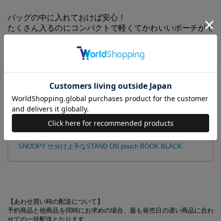
バッグの中に入れておけば安心！
たくさん入るのにコンパクトで軽くてかわいいポーチがで
きました。
パカッと大きく開くので入れたものを探しやすく、仕切りがあるのでこ
まごましたものを整理整頓しやすい仕様です。コスメやステーショナリ
ーなど、長さのあるものの収納に便利な縦長の形状で、バッグの隙間に
スルッと収まります。
裏地は清潔感のある明るいグリーンで、中身が見やすいカラーです。ピ
ーナッツの女の子たちが、リボンで着飾るキュートなタグデザイン！
【同時発売のアイテムはこちらから】
SNOOPY 仕分け上手なSTAND ON pouch BOOK BLACK
【あわせ買い時の配送について】
予約商品と他商品を同時にお求めの場合、最も発売日の遅い商品に合わ
せての一括配送となります。