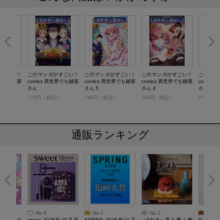
がすごい！
このマンガがすごい！
このマンガがすごい！
このマンガがすごい！
このマン
世界でも鍵屋
comics 異世界でも鍵屋
comics 異世界でも鍵屋
comics 異世界でも鍵屋
comic
さん
さん 5
さん 4
さん3
）
770円（税込）
790円（税込）
780円（税込）
770円（
通販ランキング
No.6
No.1
No.2
No.3
ろけるスク
sweet 2026年10月号
SPRiNG 2026年11月
＜SALE＞男を磨く梅
Sumikko