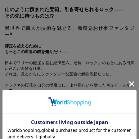
山のように積まれた宝箱、引き寄せられるロック……
その先に待つものは!?
異世界で職人が技術を魅せる、新感覚お仕事ファンタジ
ー!!
師匠を超えるために
もっとこの世界の鍵を知りたい――
日本でフリーの鍵屋を営む紀伊甚六、通称「ロック」のもとにある日舞
い込んだ奇妙な仕事。
それは、見るからにファンタジーな宝箱の解錠依頼だった。
アラクネの桜花を自分の従魔にし、より賑わいを増したギルド・メルデ
ィア。
川釣りや町での買い物と穏やかな日常が戻っていたある日、桜花を正式
に従魔として登録すべく魔道士協会に向かったロック達。
そこで急遽、宝箱の解錠を依頼されたのだが……。
新感覚の異世界職人ファンタジー、待望の第6巻です。描き下ろしマン
ガに、書き下ろし小説も付いてくる盛りだくさんな一冊です。