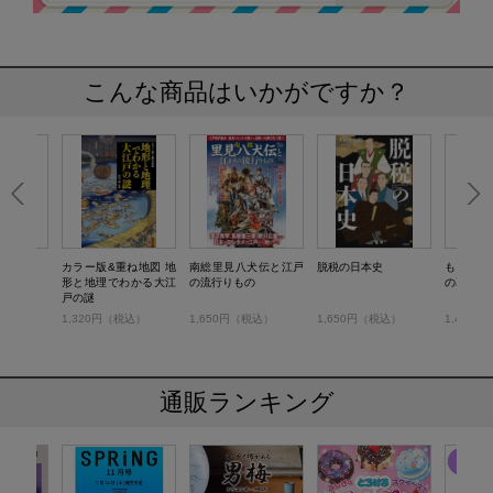
こんな商品はいかがですか？
画
カラー版&重ね地図 地
南総里見八犬伝と江戸
脱税の日本史
もっと知
形と地理でわかる大江
の流行りもの
の暮らし
戸の謎
税込）
1,320円（税込）
1,650円（税込）
1,650円（税込）
1,430
通販ランキング