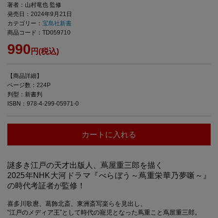
著者：山村竜也 監修
発売日：2024年9月21日
カテゴリー：
宝島社新書
商品コード：TD059710
990
円(税込)
【商品詳細】
ページ数：224P
判型：新書判
ISBN：978-4-299-05971-0
カートに入れる
謎多き江戸の天才出版人、蔦屋重三郎を描く
2025年NHK大河ドラマ『べらぼう～蔦重栄華乃夢噺～』
の時代考証者が監修！
喜多川歌麿、葛飾北斎、東洲斎写楽らを見出し、
“江戸のメディア王”として時代の寵児となった蔦重こと蔦屋重三郎。