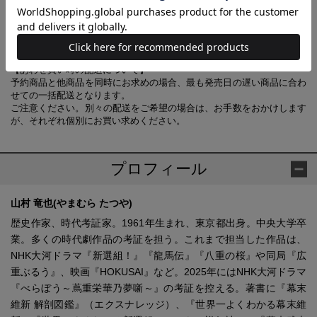
田沼意次／田沼意知／松平定信／一橋治済／徳川家治／長谷川宣以（平
蔵） ほか
【あわせ買い時の配送について】
予約商品と他商品を同時にお求めの場合、最も発売日の遅い商品に合わ
せての一括配送となります。
ご注意ください。別々の配送をご希望の場合は、お手数をおかけします
が、それぞれ個別にお買い求めください。
プロフィール
山村 竜也(やまむら たつや)
歴史作家、時代考証家。1961年生まれ、東京都出身。中央大学卒
業。多くの時代劇作品の考証を担う。これまで担当した作品は、
NHK大河ドラマ『新選組！』『龍馬伝』『八重の桜』や同局『広
重ぶるう』、映画『HOKUSAI』など。2025年にはNHK大河ドラマ
『べらぼう～蔦重栄華乃夢噺～』の考証を控える。著書に『幕末
維新 解剖図鑑』（エクスナレッジ）、『世界一よくわかる幕末維