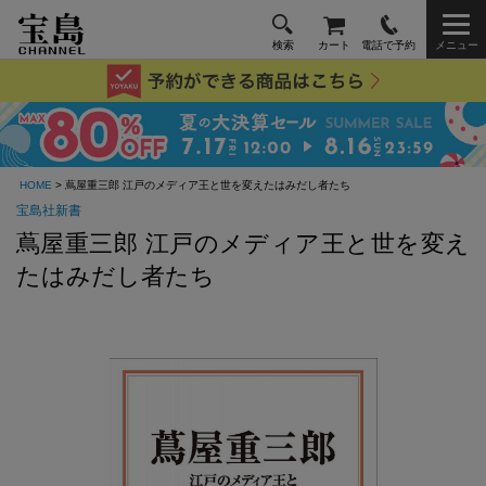
検索
カート
電話で予約
メニュー
HOME
> 蔦屋重三郎 江戸のメディア王と世を変えたはみだし者たち
宝島社新書
蔦屋重三郎 江戸のメディア王と世を変え
たはみだし者たち