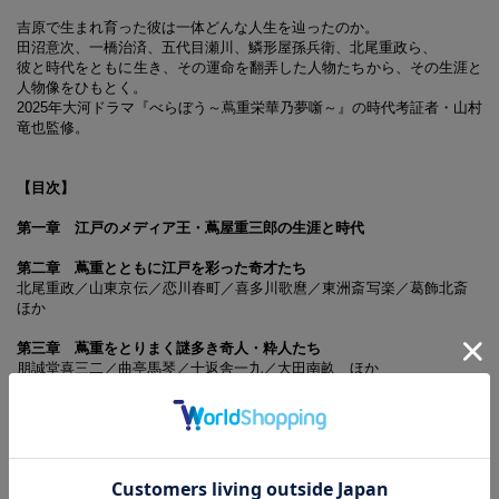
吉原で生まれ育った彼は一体どんな人生を辿ったのか。
田沼意次、一橋治済、五代目瀬川、鱗形屋孫兵衛、北尾重政ら、
彼と時代をともに生き、その運命を翻弄した人物たちから、その生涯と
人物像をひもとく。
2025年大河ドラマ『べらぼう～蔦重栄華乃夢噺～』の時代考証者・山村
竜也監修。
【目次】
第一章 江戸のメディア王・蔦屋重三郎の生涯と時代
第二章 蔦重とともに江戸を彩った奇才たち
北尾重政／山東京伝／恋川春町／喜多川歌麿／東洲斎写楽／葛飾北斎
ほか
第三章 蔦重をとりまく謎多き奇人・粋人たち
朋誠堂喜三二／曲亭馬琴／十返舎一九／大田南畝 ほか
第四章 蔦重と競った江戸の出版人たち
鶴屋喜右衛門／鱗形屋孫兵衛／和泉屋市兵衛／西村屋与八／蔦屋吉蔵
ほか
第五章 蔦重の運命を翻弄した為政者・役人たち