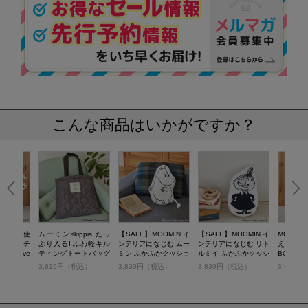
こんな商品はいかがですか？
 マルチに使
ムーミン×kippis たっ
【SALE】MOOMIN イ
【SALE】MOOMIN イ
MOOMI
もこポーチ
ぷり入る! ふわ軽キル
ンテリアになじむ ムー
ンテリアになじむ リト
える！ 
ロニョロve
ティングトートバッグ
ミン ふかふかクッショ
ルミイ ふかふかクッシ
BOOK 
BOOK
ン BOOK
ョン BOOK
r.
税込）
3,619円（税込）
3,839円（税込）
3,839円（税込）
3,619