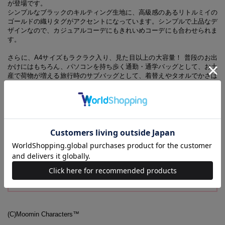
が登場です。
シンプルなブラックのキルティング生地に、高級感のあるリトルミイの
ゴールドの織りタグがアクセントになっています。シンプルで上品なデ
ザインなので、カジュアルコーデにもきれいめコーデにも合わせられま
す。
さらに、A4サイズもラクラク入り、見た目以上の大容量！ 普段のお出
かけにはもちろん、パソコンを持ち歩く通勤・通学バッグとして、お土
産で荷物が増える旅行時のサブバッグとして、着替えやタオルでかさば
りがちなジム用のバッグとしてなど、さまざまな用途で活躍してくれる
頼もしさ。
たっぷり入るのに、ふんわり軽くて便利なキルティングトートバッグ
は、日常のあらゆるシーンで役立ちます。
【同時発売のアイテムはこちらから】
ムーミン×kippis たっぷり入る！ ふわ軽キルティングトートバ
ッグ BOOK
(C)Moomin Characters™