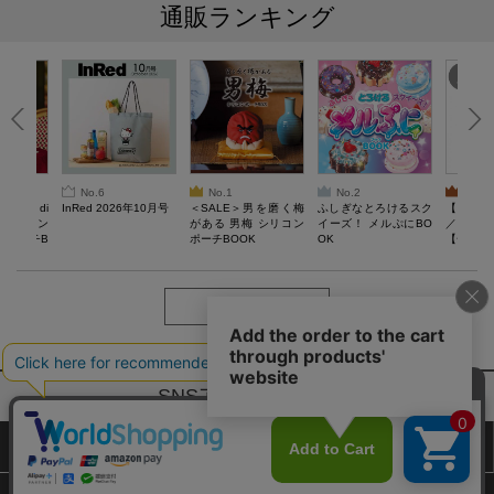
通販ランキング
No.6
No.1
No.2
No.3
erta di
InRed 2026年10月号
＜SALE＞男を磨く梅
ふしぎなとろけるスク
【SAL
 キルティン
がある 男梅 シリコン
イーズ！ メルぷにBO
／Lサイ
ーポーチB
ポーチBOOK
OK
【一般医療
verypro
ウェア 
ク・ロン
もっと見る
SNSアカウントー覧
サイトマップ
公式通販ご利用ガイド