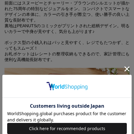
前面にはスヌーピーとチャーリー・ブラウンのシルエットが描か
れた75周年の特別なビジュアルをオン。コンパクトでスマートな
デザインの本体に、カラーの引き手が際立つ、使い勝手の良い上
質な長財布です。
裏地はPEANUTSのコミックがプリントされた総柄デザイン。明る
いカラーで中身が見やすく、気分も上がります♪
ボックス型の小銭入れはパッと見やすく、レジでもたつかず、と
ってもスムーズ！
お札ポケットはレシートの整理収納もできるので、家計管理にも
便利な高機能長財布です。