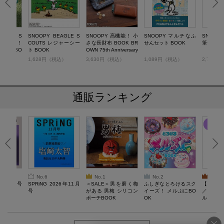
EAGLE S
SNOOPY BEAGLE S
SNOOPY 高機能！ 小
SNOOPY マルチなふ
SNOOP
軽くて丈夫！
COUTS レジャーシー
さな長財布 BOOK BR
せんセット BOOK
筆セット 
ェア BO
ト BOOK
OWN 75th Anniversary
Limited Edition
税込）
1,628円（税込）
3,630円（税込）
1,089円（税込）
2,750
通販ランキング
No.6
No.1
No.2
No.3
26年10月号
SPRiNG 2026年11月
＜SALE＞男を磨く梅
ふしぎなとろけるスク
【SAL
号
がある 男梅 シリコン
イーズ！ メルぷにBO
／Lサ
ポーチBOOK
OK
ル）【一
Recover
労回復ウ
ーネック