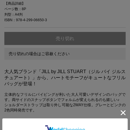
【商品詳細】
ページ数：8P
判型：A4判
ISBN：978-4-299-06650-3
売り切れ
売り切れの場合はご容赦ください
大人気ブランド「JILL by JILL STUART（ジル バイ ジルス
チュアート）」から、ハートモチーフがキュートなフリル
バッグが登場！
立体的なフリルにパイピングが利いた大人可愛いデザインのバッグで
す。両サイドのスナップボタンでフォルムが変えられるのも嬉しい♪
ショルダーストラップは取り外し可能な2WAY仕様。グレーとピンクの
2色同時発売です。
【同時発売のアイテムはこちらから】