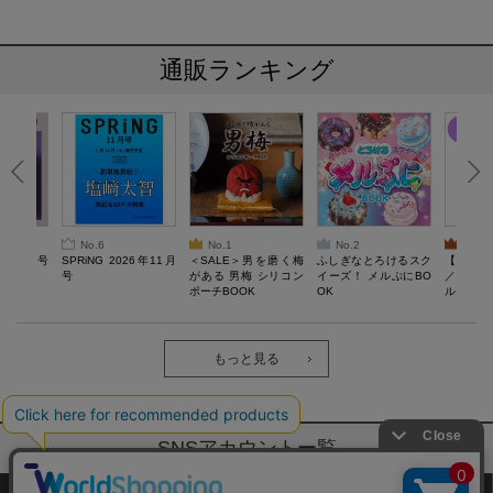
通販ランキング
No.6
No.1
No.2
No.3
26年10月号
SPRiNG 2026年11月
＜SALE＞男を磨く梅
ふしぎなとろけるスク
【SAL
号
がある 男梅 シリコン
イーズ！ メルぷにBO
／Lサ
ポーチBOOK
OK
ル）【一
Recover
労回復ウ
ーネック
ツ
もっと見る
SNSアカウントー覧