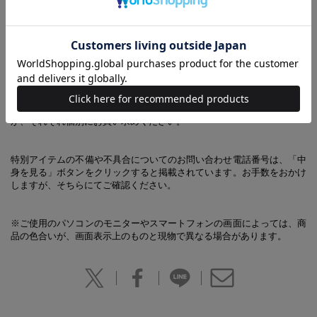
JILL by JILL STUART BOOK ハートフリルバッグ GRAY ver.
【あわせ買い時の配送について】
予約商品と他商品を同時にお求めの場合、最も発売日の遅い商品に合わ
せての一括配送となります。
ご注意ください。別々の配送をご希望の場合は、お手数をおかけします
が、それぞれ個別にお買い求めください。
特別アイテムの不備や不具合についてのお問い合わせ電話番号は、「中
身を見る」ボタンをクリックすると掲載されています。お手数をおかけ
しますが、そちらにてご確認ください。
※ご使用のパソコンのモニターやスマートフォンの画面によっては、商
品の色合いが、画面表示上のものと現物で異なる場合があります。