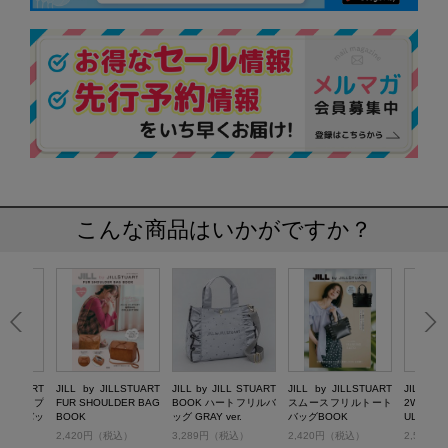
こんな商品はいかがですか？
LLSTUART
JILL by JILLSTUART
JILL by JILL STUART
JILL by JILLSTUART
JILL by
ストラップ
FUR SHOULDER BAG
BOOK ハートフリルバ
スムースフリルトート
2WAY F
トートバッ
BOOK
ッグ GRAY ver.
バッグBOOK
ULDER 
HITE
税込）
2,420円（税込）
3,289円（税込）
2,420円（税込）
2,530