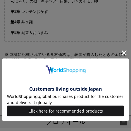
んにゃく、大根、キャベツ、白菜、ジャガイモ、卵
第
3章
レンチンおかず
第
4章
丼＆麺
第
5章
副菜＆おつまみ
※ 本誌に記載されている食材価格は、著者が購入したときの金額で
す。地域、季節、取り扱い店舗により価格差があります。
【あわせ買い時の配送について】
予約商品と他商品を同時にお求めの場合、最も発売日の遅い商品に合わ
せての一括配送となります。
ご注意ください。別々の配送をご希望の場合は、お手数をおかけします
が、それぞれ個別にお買い求めください。
プロフィール