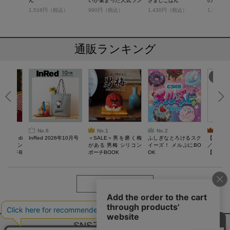
ecial
ん
いが集まった人気ラン
さましごはん
の、節約
キング！
）
1,518円（税込）
990円（税込）
1,430円（税込）
1,100
通販ランキング
No.6
No.1
No.2
No.3
erta di
InRed 2026年10月号
＜SALE＞男を磨く梅
ふしぎなとろけるスク
【SAL
 キルティン
がある 男梅 シリコン
イーズ！ メルぷにBO
／Lサイ
ーポーチB
ポーチBOOK
OK
【一般医療
verypro
ウェア 
ク・ロン
もっと見る
SNSアカウントー覧