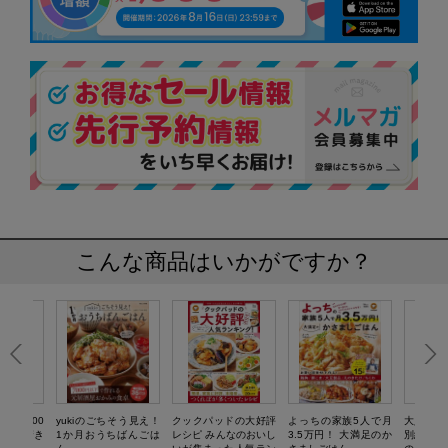
こんな商品はいかがですか？
週間3500
yukiのごちそう見え！
クックパッドの大好評
よっちの家族5人で月
大人のお
高でも驚き
1か月おうちばんごは
レシピ みんなのおいし
3.5万円！ 大満足のか
別編集 