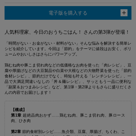
電子版を購入する
人気料理家、今日のおうちごはん！ さんの第3弾が登場！
「時間がない・お金がない・材料がない」そんな悩みを解決する簡単レ
シピを紹介しています。今回は「節約」をテーマに値段はお安く、ボリ
ュームやおいしさはさらにパワーアップ。
鶏むね肉や豚こま切れ肉などの低価格なお肉を使った「肉レシピ」、豆
腐や厚揚げなどの大豆製品や白菜や大根などの大物野菜を使った「節約
食材レシピ」、節約だけでなく、時短も叶える「レンチンレシピ」、一
品で大満足間違いなしの「丼＆麺レシピ」、サッともう一品に便利な
「副菜＆おつまみレシピ」など、第1弾・第2弾よりもさらに盛りだくさ
んの内容でお届けします！
【構成】
第1章
超絶品肉おかず…
…
鶏むね肉、豚こま切れ肉、豚ロース
肉、ひき肉
第
2章
節約食材別レシピ…
…
魚介類、豆腐、厚揚げ、ちくわ、こ