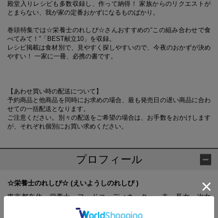
殿堂入りレシピも多数収録し、作って納得！ 家族からのリクエストが
とまらない、我が家の定番おかずになるものばかり。
巻頭特集では☆栄養士のれしぴ☆さんおすすめの“この組み合わせで食
べてみて！”「BEST献立10」を収録。
レシピ掲載は食材別で、見やすく探しやすいので、今夜のおかずが決め
やすい！ 一家に一冊、必携の書です。
【あわせ買い時の配送について】
予約商品と他商品を同時にお求めの場合、最も発売日の遅い商品に合わ
せての一括配送となります。
ご注意ください。別々の配送をご希望の場合は、お手数をおかけします
が、それぞれ個別にお買い求めください。
プロフィール
☆栄養士のれしぴ☆ (えいようしのれしぴ )
東京都在住。栄養士、フードコーディネーター。夫、長女、次女
の4人家族。クックパッド歴は2011年2月から。2人の娘にレシピ