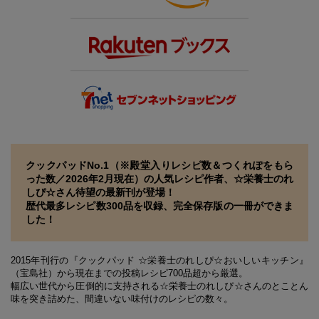
クックパッドNo.1（※殿堂入りレシピ数＆つくれぽをもら
った数／2026年2月現在）の人気レシピ作者、☆栄養士のれ
しぴ☆さん待望の最新刊が登場！
歴代最多レシピ数300品を収録、完全保存版の一冊ができま
した！
2015年刊行の『クックパッド ☆栄養士のれしぴ☆おいしいキッチン』
（宝島社）から現在までの投稿レシピ700品超から厳選。
幅広い世代から圧倒的に支持される☆栄養士のれしぴ☆さんのとことん
味を突き詰めた、間違いない味付けのレシピの数々。