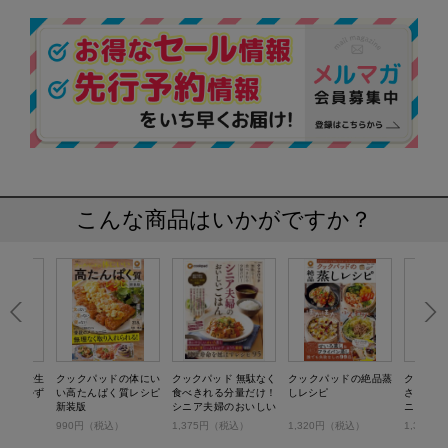
こんな商品はいかがですか？
ドの大量生
クックパッドの体にい
クックパッド 無駄なく
クックパッドの絶品蒸
クックパ
ームおかず
い高たんぱく質レシピ
食べきれる分量だけ！
しレシピ
さまにち
新装版
シニア夫婦のおいしい
ニアごは
ごはん
税込）
990円（税込）
1,375円（税込）
1,320円（税込）
1,390