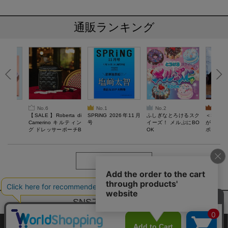
通販ランキング
No.6
No.1
No.2
No.3
6年9月号
【SALE】Roberta di
SPRiNG 2026年11月
ふしぎなとろけるスク
＜SAL
Camerino キルティン
号
イーズ！ メルぷにBO
がある 
グ ドレッサーポーチB
OK
ポーチBO
OOK
もっと見る
SNSアカウントー覧
サイトマップ
公式通販ご利用ガイド