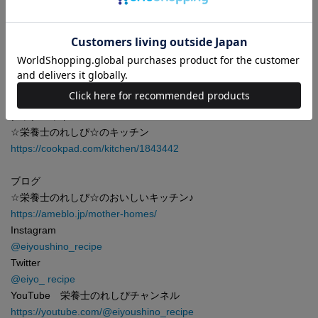
を伝えたいと思い、投稿を始める。2023年2月現在、掲載レシピは
580品、殿堂入りレシピは87品、つくれぽ数は合計47万件超、フ
ォロワー数32万超。つくれぽ最多レシピ作者でもある。得意なジ
ャンルは“定番のおかず” 。納得のいく味になるまで調味料の配合
など何度も試作を重ね、味を追求している。趣味は器集め、カフ
ェめぐりと雑貨屋さんめぐり。
クックパッド
☆栄養士のれしぴ☆のキッチン
https://cookpad.com/kitchen/1843442
ブログ
☆栄養士のれしぴ☆のおいしいキッチン♪
https://ameblo.jp/mother-homes/
Instagram
@eiyoushino_recipe
Twitter
@eiyo_ recipe
YouTube 栄養士のれしぴチャンネル
https://youtube.com/@eiyoushino_recipe