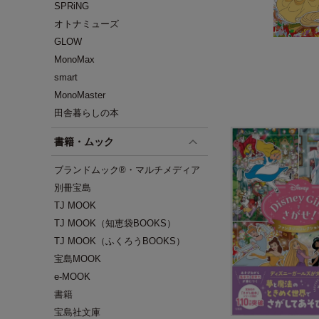
SPRiNG
オトナミューズ
GLOW
MonoMax
smart
MonoMaster
田舎暮らしの本
書籍・ムック
ブランドムック®・マルチメディア
別冊宝島
TJ MOOK
TJ MOOK（知恵袋BOOKS）
TJ MOOK（ふくろうBOOKS）
宝島MOOK
e-MOOK
書籍
宝島社文庫