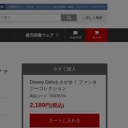
通販
ご利用ガイド
FAQ
マイページ
会員登録・修正
ログイン
ログアウト
詳しく検索
疲労回復ウェア
メルマガ
カート
今すぐ購入
 ファ
Disney Girlsをさがせ！ ファンタ
ジーコレクション
商品コード : TD076724
2,189
円(税込)
カートに入れる