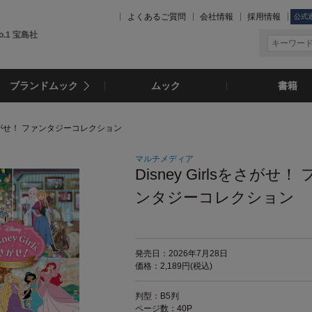
よくあるご質問
会社情報
採用情報
公式
.1 宝島社
ブランドムック
ムック
書籍
lsをさがせ！ ファンタジーコレクション
マルチメディア
Disney Girlsをさがせ！
ンタジーコレクション
発売日：2026年7月28日
価格：2,189円(税込)
判型：B5判
ページ数：40P