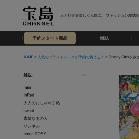
人と社会を楽しく元気に。 ファッション雑誌No
予約スタート商品
雑誌
HOME
>
人気のブランドムックが予約で買える！
> Disney Gir
雑誌
mini
InRed
大人のおしゃれ手帖
sweet
素敵なあの人
リンネル
otona ROSY