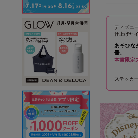
ディズニ
仕上げた
あそびな
冊。
本書限定
ステッカー