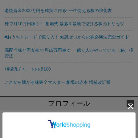
老後資金2000万円を確実に作る! 一生使える株の強化書
株で月10万円稼ぐ！ 相場式 暴落＆暴騰で儲ける株のトリセツ
#おうちトレードで億り人！ 知識ゼロからの株必勝法完全ガイド
高配当株と円安株で月15万円稼ぐ！ 億り人がやっている（秘）投
資法
相場流チャートの掟100
これから騰がる株完全マスター 相場の赤本 増補改訂版
プロフィール
今亀庵 ( いまかめあん )
成長企業に長期投資を行う。退職金でJ-REITへの集中投資を行
い、その成功を機に投資活動を再開し、現在に至るまで資産を増