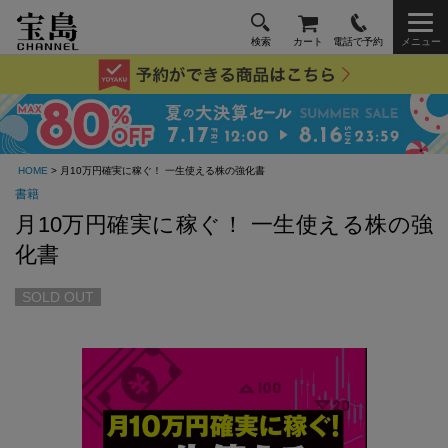
検索
カート
電話で予約
メニュー
HOME
> 月10万円確実に稼ぐ！ 一生使える株の強化書
書籍
月10万円確実に稼ぐ！ 一生使える株の強
化書
SOLD OUT