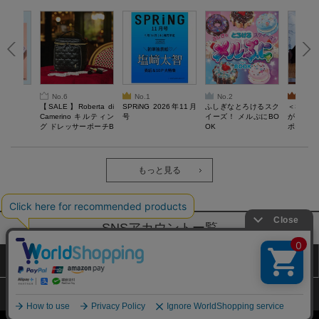
No.6
No.1
No.2
No.3
6年9月号
【SALE】Roberta di
SPRiNG 2026年11月
ふしぎなとろけるスク
＜SAL
Camerino キルティン
号
イーズ！ メルぷにBO
がある 
グ ドレッサーポーチB
OK
ポーチBO
OOK
もっと見る
SNSアカウントー覧
サイトマップ
公式通販ご利用ガイド
プライバシーポリシー
特定商取引法に基づく表記
Copyright (c) TAKARAJIMASHA,Inc. All Rights Reserved.