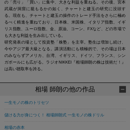
の「売り」「買い」に集中、大きな利益を重ねる。その後、宮本
武蔵が洞窟に籠もるかの如く、チャートと建玉の研究に没頭す
る。現在も、チャートと建玉の操作のトレード手法をさらに極め
るべく精進を重ねており、日本株、米国株、イタリア指数、イギ
リス指数、ユーロ指数、金、原油、コーン、FXなど、どの市場で
も大きな利益を生み出している。
研究発表の場として投資塾「株塾」を主宰。塾生は増加し続け、
今やアジア最大級となる。講演活動にも積極的で、その場は日本
のみならずアメリカ、台湾、イギリス、ドイツ、フランス、シン
ガポールにも広がる。ラジオNIKKEI『相場師朗の株は技術だ！』
は高い聴取率を誇る。
相場 師朗の他の作品
一生モノの株のトリセツ
儲ける力が身につく！ 相場師朗式 一生モノの株ドリル
相場の赤本