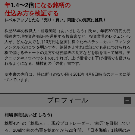
年
1.4〜2倍
になる銘柄の
仕込み方を検証する
レベルアップしたら「売り・買い」両建ての売買に挑戦！
株歴35年の株職人・相場師朗（あいばしろう）氏や、年収300万円の元
掃除夫で現在資産4億円を運用する投資家など、投資業界のレジェンド5
人が、どんな人でも月10万円を堅実に稼ぐためのテクニカル・ファンダ
メンタルズのコツを明かす本。練習さえすれば誰にでも身につけられる
株で儲けるチャートの見方や財務諸表の見方などを順を追って解説。テ
クニックやノウハウをものにすれば、上げ相場でも下げ相場でも儲けら
れるようになる、株技術の「強化」書です。
※本書の内容は、特に断りのない限り2018年4月6日時点のデータに基
づいています。
プロフィール
相場 師朗(あいば しろう)
株歴43年の「株職人」、現役プロトレーダー。“株匠”を目指してい
る。20歳で株の売買を始めてから20年間、「日本郵船」1銘柄のみ