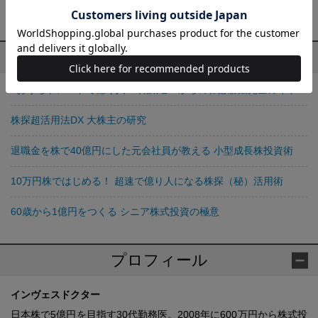
大。資産は40億円に達する。
今亀庵 の他の作品
#おうちトレードで億り人！ 知識ゼロからの株必勝法完全ガイド
株探超活用法DX 大株主の研究
退職金を株で40億円にした元会社員が教える 小型成長株投資術
10万円株ではじめる！ 超速で億り人になる株探（秘）活用術
60歳から1億円をつくる シニア株式投資の極意
プロフィール
インヴェスドクター
日本株で5億円を目指す30代勤務医。2008年に600万円から株式投