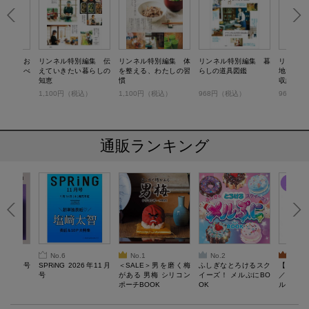
別編集 お
リンネル特別編集 伝
リンネル特別編集 体
リンネル特別編集 暮
リンネル
ンの食べ
えていきたい暮らしの
を整える、わたしの習
らしの道具図鑑
地いい毎
知恵
慣
収納術
税込）
1,100円（税込）
1,100円（税込）
968円（税込）
968円（
通販ランキング
No.6
No.1
No.2
No.3
26年10月号
SPRiNG 2026年11月
＜SALE＞男を磨く梅
ふしぎなとろけるスク
【SAL
号
がある 男梅 シリコン
イーズ！ メルぷにBO
／Lサ
ポーチBOOK
OK
ル）【一
Recover
労回復ウ