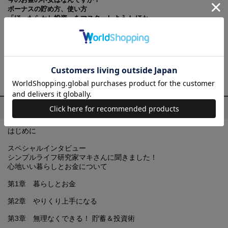
ボーナスの貯め方、使い方
「ほったらかし投資」をマスターしよう！ ほか
心地いい暮らしを実践するためのお金とのつき合い方、管理の仕方を紹
介する一冊です。節約しながら必要なものを手に入れる暮らしを紹介し
ながら、お金をかけるところ、かけないところの選択の仕方など、「お
金に振り回されない豊かな暮らし」を叶える方法を、素敵なあの人に伝
授してもらいます。
目次
はじめに
スペシャルインタビュー
シンプルライフ研究家マキさんに聞きました！
心地いい暮らしとお金について
第1章 暮らしとお金
第2章 やりくり上手になる
第3章 無理なくできる！ 貯蓄＆投資術