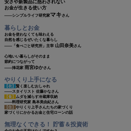
安さや新製品に惑わされない
お金が生きる使い方
マキ
――シンプルライフ研究家
さん
暮らしとお金
お金を使わなくても味わえる
自然を感じるぜいたくな暮らし
山田奈美
――「食べごと研究所」主宰
さん
心地いい暮らしがそのまま
節約につながって
雨宮ゆか
――挿花家
さん
やりくり上手になる
【衣】
賢く楽しむおしゃれ
――スタイリスト 佐藤かなさん
【食】
ムダを減らす冷蔵庫収納
――料理研究家 島本美由紀さん
【住】
やりくり上手さんたちの家づくり
家づくりにかかるお金と住宅ローンの話
無理なくできる！ 貯蓄＆投資術
今のお金の不安はなんですか？