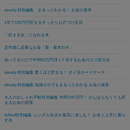
steady.特別編集 まるっとわかる！ お金の基本
1年で100万円貯まるすっきりお片づけ生活
「貯まる女」になれる本
定年後に必要なお金「新・基本のキ」
知ってるだけで年間50万円浮く!! 得するお金のスゴ技大全
steady.特別編集 驚くほど貯まる！ ポイ活カードケース
steady.特別編集 知識ゼロでもまるっとわかる お金の基本
大人のおしゃれ手帖特別編集 年間100万円！ がんばらなくても貯
まるお金の習慣
​InRed特別編集 シングル生活を最高に楽しむ！ お金と上手に暮ら
す本