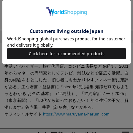
PART 7
少額からでもできる
増やして貯める基本
プロフィール
丸山 晴美(まるやま はるみ)
節約アドバイザー、ファイナンシャルプランナー（AFP）、消費
生活アドバイザー。旅行代理店、コンビニ店長などを経て、2001
年からマネーの専門家としてテレビ、雑誌などで幅広く活躍。自
身の経験をもとにした、初心者にもわかりやすいマネー術に定評
がある。主な著書・監修書に『steady.特別編集 知識ゼロでもまる
っとわかる お金の基本』（宝島社）、『節約家計ノート2025』
（東京新聞）、『50代から知っておきたい！ 年金生活の不安、解
消します』谷内陽一共著（幻冬舎）などがある。
オフィシャルサイト
https://www.maruyama-harumi.com