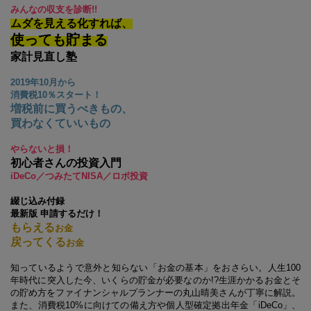
みんなの収支を診断!!
ムダを見える化すれば、
使っても貯まる
家計見直し塾
2019年10月から
消費税10％スタート！
増税前に買うべきもの、
買わなくていいもの
やらないと損！
初心者さんの投資入門
iDeCo／つみたてNISA／ロボ投資
綴じ込み付録
最新版 申請するだけ！
もらえる
お金
戻ってくる
お金
知っているようで意外と知らない「お金の基本」をおさらい。人生100
年時代に突入した今、いくらの貯金が必要なのか!?生涯かかるお金とそ
の貯め方をファイナンシャルプランナーの丸山晴美さんが丁寧に解説。
また、消費税10%に向けての備え方や個人型確定拠出年金「iDeCo」、