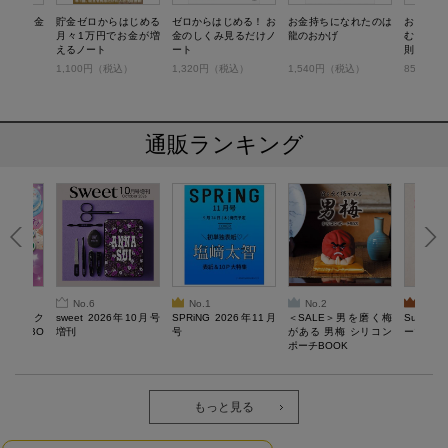
要なお金
貯金ゼロからはじめる
ゼロからはじめる！ お
お金持ちになれたのは
お金と
キ」
月々1万円でお金が増
金のしくみ見るだけノ
龍のおかげ
む！ 「
えるノート
ート
則」プレ
税込）
1,100円（税込）
1,320円（税込）
1,540円（税込）
858円（
通販ランキング
No.6
No.1
No.2
No.3
ろけるスク
sweet 2026年10月号
SPRiNG 2026年11月
＜SALE＞男を磨く梅
Sumikko
ルぷにBO
増刊
号
がある 男梅 シリコン
ーツチャ
ポーチBOOK
もっと見る