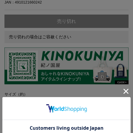
JAN：4910121660242
売り切れ
売り切れの場合はご容赦ください
サイズ（約）
【トートバッグ】高さ34.5×幅35［最大］×マチ9cm
【保冷・保温バッグ】高さ26.5×幅22.5×マチ14cm
※バッグ以外は付録に含まれません
※トートバッグは総柄のため、柄の位置は写真と異なります
※トートバッグには保冷・保温機能はございません
※ご使用のパソコンのモニターやスマートフォンの画面によっては、商
品の色合いが、画面表示上のものと現物で異なる場合があります