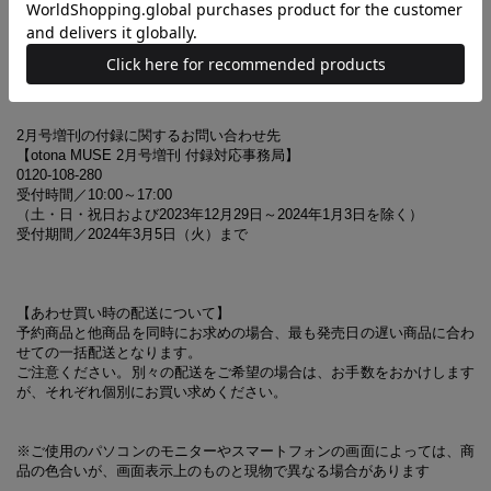
※誌面内容は『otona MUSE』2月号に対し、一部掲載していない
記事があります
2月号増刊の付録に関するお問い合わせ先
【otona MUSE 2月号増刊 付録対応事務局】
0120-108-280
受付時間／10:00～17:00
（土・日・祝日および2023年12月29日～2024年1月3日を除く）
受付期間／2024年3月5日（火）まで
【あわせ買い時の配送について】
予約商品と他商品を同時にお求めの場合、最も発売日の遅い商品に合わ
せての一括配送となります。
ご注意ください。別々の配送をご希望の場合は、お手数をおかけします
が、それぞれ個別にお買い求めください。
※ご使用のパソコンのモニターやスマートフォンの画面によっては、商
品の色合いが、画面表示上のものと現物で異なる場合があります