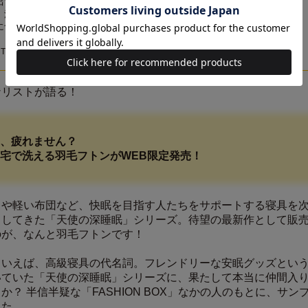
出てくることがありますが、少量の場合は問題ありません
、漂白剤、アイロンのご使用はお控えください
に含まれません
TOKYO
ナリストが語る！
、疲れません？
宅で洗える羽毛フトンがWEB限定発売！
ラや軽い布団など、快眠を目指す人たちをサポートする寝具を
出してきた「天使の深睡眠」シリーズ。待望の最新作として販
のが、なんと羽毛フトンです！
といえば、高級寝具の代名詞。フレンドリーな安眠グッズとい
いていた「天使の深睡眠」シリーズに、果たして本当に仲間入
か？ 半信半疑な「FASHION BOX」なかの人のもとに、サン
した。