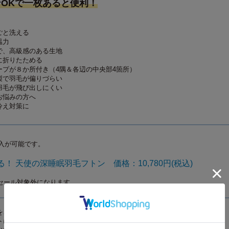
OKで一枚あると便利！
ごと洗える
温力
で、高級感のある生地
に折りたためる
ープが８か所付き（4隅＆各辺の中央部4箇所）
製で羽毛が偏りづらい
羽毛が飛び出しにくい
お悩みの方へ
冷え対策に
入が可能です。
！ 天使の深睡眠羽毛フトン 価格：10,780円(税込)
セール対象外になります
をご確認のうえお願いします
トに入れ、中性洗剤を使用してください