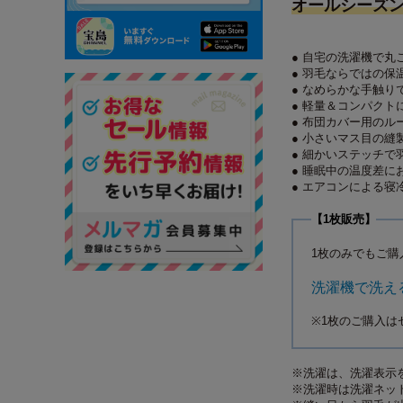
オールシーズン
● 自宅の洗濯機で丸
● 羽毛ならではの保
● なめらかな手触り
● 軽量＆コンパクト
● 布団カバー用のル
● 小さいマス目の縫
● 細かいステッチで
● 睡眠中の温度差に
● エアコンによる寝
【1枚販売】
1枚のみでもご購
洗濯機で洗える
※1枚のご購入は
※洗濯は、洗濯表示
※洗濯時は洗濯ネッ