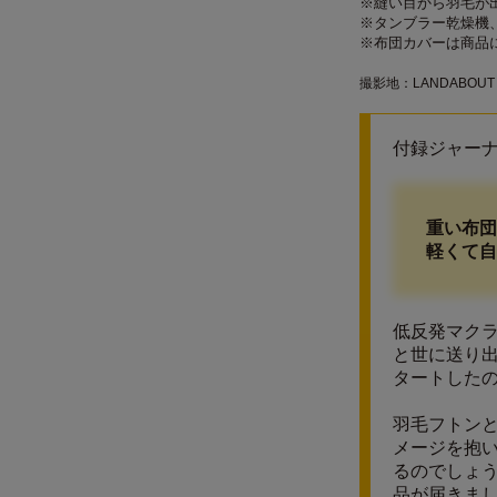
※縫い目から羽毛が
※タンブラー乾燥機
※布団カバーは商品
撮影地：LANDABOUT 
付録ジャー
重い布団
軽くて自
低反発マク
と世に送り
タートした
羽毛フトン
メージを抱
るのでしょう
品が届きま