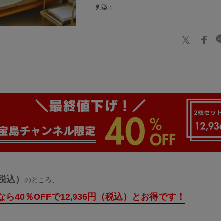
判型：
（税込）
のところ、
ら40％OFFで12,936円（税込）とお得です！