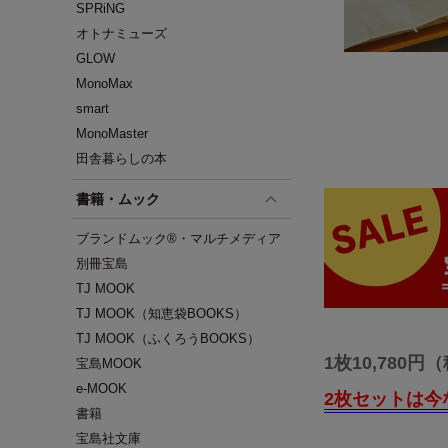
SPRiNG
オトナミューズ
GLOW
MonoMax
smart
MonoMaster
田舎暮らしの本
書籍・ムック
ブランドムック®・マルチメディア
別冊宝島
TJ MOOK
TJ MOOK（知恵袋BOOKS）
TJ MOOK（ふくろうBOOKS）
1枚10,780円
宝島MOOK
e-MOOK
2枚セットは今な
書籍
宝島社文庫