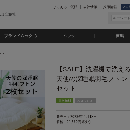
よくあるご質問
会社情報
採用情報
公式
.1 宝島社
ブランドムック
ムック
書籍
ット
【SALE】洗濯機で洗え
天使の深睡眠羽毛フトン 
セット
送料無料
SOLD OUT
発売日：2023年11月13日
価格：21,560円(税込)