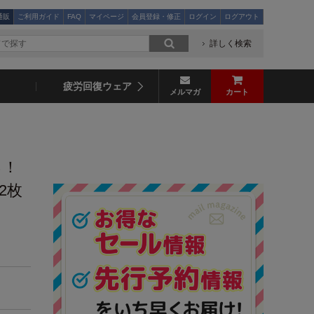
通販
ご利用ガイド
FAQ
マイページ
会員登録・修正
ログイン
ログアウト
詳しく検索
疲労回復ウェア
メルマガ
カート
る！
2枚