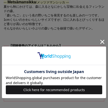
Metsämansikka
---
/メッツァマンシッカ ---
夏から秋にかけては、森に入るとなにかしら宝物に出会えるフィンラン
ドの森。
「森いちご」という名の野いちごを発見するのも楽しみの一つです。
1cmくらいのかわいらしいサイズですが、口に入れるとびっくりするほ
ど香りが高いのが特徴です。
そんなかわいらしい小ぶりの森いちごを線描で描いたデザイン。
【同時発売のアイテムはこちらから】
kippis オックス 50cmカットクロス Metsämansikka ベージュ
kippis オックス 50cmカットクロス Kävelevä kissa パウダー
ブルー
kippis オックス 50cmカットクロス Kävelevä kissa イエロー
kippis オックス 50cmカットクロス Ruusu ベージュ
kippis オックス 50cmカットクロス Ruusu ブルー