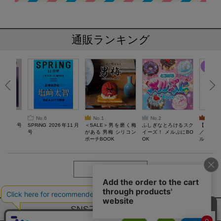
通販ランキング
No.6
No.1
No.2
No.3
26年10月号
SPRiNG 2026年11月
＜SALE＞男を磨く梅
ふしぎなとろけるスク
【SAL
号
がある 男梅 シリコン
イーズ！ メルぷにBO
／Lサ
ポーチBOOK
OK
ル）【一
Recover
労回復ウ
ーネック
ツ
もっと見る
SNSアカウントー覧