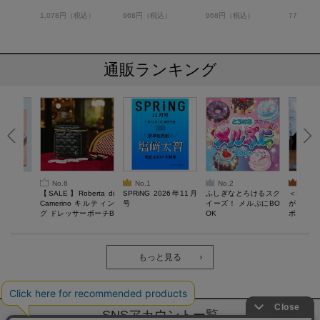
）
1,078円（税込）
968円（税込）
968円（税込）
770円（
通販ランキング
No.6
No.1
No.2
No.3
6年9月号
【SALE】Roberta di
SPRiNG 2026年11月
ふしぎなとろけるスク
＜SAL
Camerino キルティン
号
イーズ！ メルぷにBO
がある 
グ ドレッサーポーチB
OK
ポーチBO
OOK
もっと見る
SNSアカウントー覧