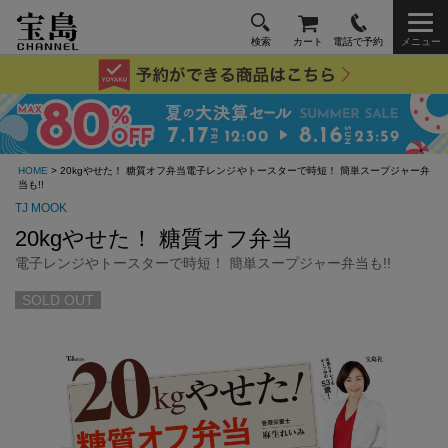
検索
カート
電話で予約
メニュー
HOME
> 20kgやせた！ 糖質オフ弁当電子レンジやトースターで時短！ 簡単スープジャー弁
当も!!
TJ MOOK
20kgやせた！ 糖質オフ弁当
電子レンジやトースターで時短！ 簡単スープジャー弁当も!!
SOLD OUT