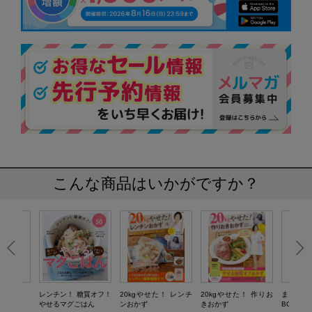
こんな商品はいかがですか？
ごはん
レンチン！ 糖質オフ！
20kgやせた！ レンチ
20kgやせた！ 作りお
まる見え
やせるマグごはん
ンおかず
きおかず
BOOK