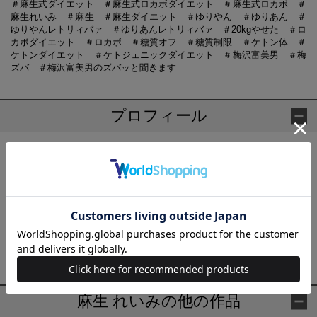
＃麻生式ダイエット ＃麻生式ロカボダイエット ＃麻生式ロカボ ＃
麻生れいみ ＃麻生 ＃麻生ダイエット ＃ゆりやん ＃ゆりあん ＃
ゆりやんレトリィバァ ＃ゆりあんレトリィバァ ＃20kgやせた ＃ロ
カボダイエット ＃ロカボ ＃糖質オフ ＃糖質制限 ＃ケトン体 ＃
ケトンダイエット ＃ケトジェニックダイエット ＃梅沢富美男 ＃梅
ズバ ＃梅沢富美男のズバッと聞きます
プロフィール
麻生 れいみ(あそう れいみ)
管理栄養士。料理研究家。医療栄養学修士。出版社での編集、雑
貨店経営などを経て、自らのダイエット成功の謎と理論を解くべ
く栄養士の道へ。東京医療保健大学大学院医療保健学研究科修士
課程修了。現在は、大手企業の特定保健指導・栄養相談のほか、
病院の臨床研究において栄養療法を監修。これまでに約6000人に
ダイエットを指導。
麻生 れいみの他の作品