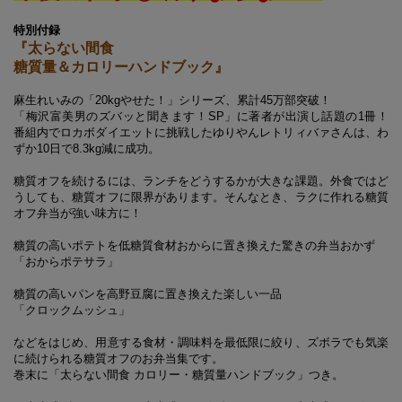
特別付録
『太らない間食
糖質量＆カロリーハンドブック』
麻生れいみの「20kgやせた！」シリーズ、累計45万部突破！
「梅沢富美男のズバッと聞きます！SP」に著者が出演し話題の1冊！
番組内でロカボダイエットに挑戦したゆりやんレトリィバァさんは、わ
ずか10日で8.3kg減に成功。
糖質オフを続けるには、ランチをどうするかが大きな課題。外食ではど
うしても、糖質オフに限界があります。そんなとき、ラクに作れる糖質
オフ弁当が強い味方に！
糖質の高いポテトを低糖質食材おからに置き換えた驚きの弁当おかず
「おからポテサラ」
糖質の高いパンを高野豆腐に置き換えた楽しい一品
「クロックムッシュ」
などをはじめ、用意する食材・調味料を最低限に絞り、ズボラでも気楽
に続けられる糖質オフのお弁当集です。
巻末に「太らない間食 カロリー・糖質量ハンドブック」つき。