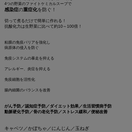
4つの野菜のファイトケミカルスープで
感染症
の
重症化
を防ぐ！
切って煮るだけで簡単に作れる！
抗酸化力は生野菜に比べて約10～100倍！
粘膜の免疫バリアを強化し
病原体の侵入を防ぐ
免疫システムの暴走を抑える
アレルギー、炎症を抑える
免疫細胞を活性化
腸内細菌のバランスを改善
がん予防／認知症予防／ダイエット効果／生活習慣病予防
動脈硬化予防／骨の老化予防／ストレス緩和／便秘改善
キャベツ／かぼちゃ／にんじん／玉ねぎ