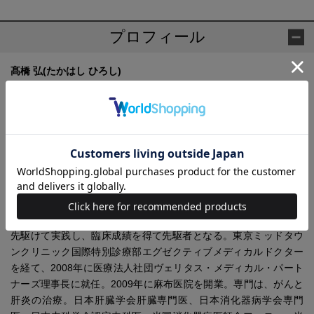
プロフィール
髙橋 弘(たかはし ひろし)
1951年埼玉県生まれ。医学博士。麻布医院院長。ハーバード大学
医学部内科元准教授。1977年、東京慈恵会医科大学卒業後、同大
学大学院博士課程（内科学専攻）に進学、同附属病院で臨床研
修。1985年、ハーバード大学医学部留学。同大学附属マサチュー
セッツ総合病院にて、フェロー、助手、助教授を経てハーバード
大学医学部内科准教授、東京慈恵会医科大学教授となる。『サイ
エンス』『ネイチャー』『ネイチャーメディシン』など世界のト
ップジャーナルに数多くの論文を発表。セレンクリニック診療部
長として先端医療である「がん免疫療法」を日本や世界の大学に
先駆けて実践し、臨床成績を得て先駆者となる。東京ミッドタウ
ンクリニック国際特別診療部エグゼクティブメディカルドクター
を経て、2008年に医療法人社団ヴェリタス・メディカル・パート
ナーズ理事長に就任。2009年に麻布医院を開業。専門は、がんと
肝炎の治療。日本肝臓学会肝臓専門医、日本消化器病学会専門