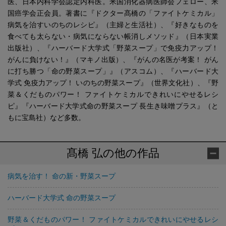
医、日本内科学会認定内科医。米国消化器病医師会フェロー、米
国癌学会正会員。著書に『ドクター髙橋の「ファイトケミカル」
病気を治すいのちのレシピ』（主婦と生活社）、『好きなものを
食べても太らない・病気にならない帳消しメソッド』（日本実業
出版社）、『ハーバード大学式「野菜スープ」で免疫力アップ！
がんに負けない！』（マキノ出版）、『がんの名医が考案！ がん
に打ち勝つ「命の野菜スープ」』（アスコム）、『ハーバード大
学式 免疫力アップ！ いのちの野菜スープ』（世界文化社）、『野
菜＆くだものパワー！ ファイトケミカルできれいにやせるレシ
ピ』『ハーバード大学式命の野菜スープ 長生き味噌プラス』（と
もに宝島社）など多数。
髙橋 弘の他の作品
病気を治す！ 命の新・野菜スープ
ハーバード大学式 命の野菜スープ
野菜＆くだものパワー！ ファイトケミカルできれいにやせるレシ