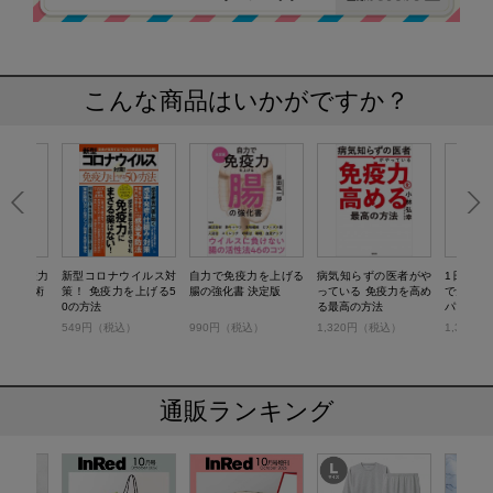
こんな商品はいかがですか？
！ 免疫力
新型コロナウイルス対
自力で免疫力を上げる
病気知らずの医者がや
1日3分
の食事術
策！ 免疫力を上げる5
腸の強化書 決定版
っている 免疫力を高め
で免疫力
0の方法
る最高の方法
パマッサ
税込）
549円（税込）
990円（税込）
1,320円（税込）
1,320
通販ランキング