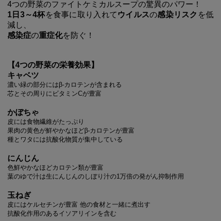
4つの野菜のファイトケミカルスープの驚異のパワー！
1日3～4杯
を食事に取り入れて
ウイルス
の
感染リスク
を低
減し、
感染症
の
重症化
を防ぐ！
【
4つの野菜の栄養効果】
キャベツ
濃い緑の部分にはβ-カロテンが含まれる
芯とその周りにビタミンCが豊富
かぼちゃ
皮には食物繊維がたっぷり
果肉の黄色が鮮やかなほどβ-カロテンが豊富
種とワタには抗酸化物質が集中している
にんじん
色鮮やかなほどカロテン類が豊富
葉のゆで汁は生にんじんのしぼり汁の1万倍の発がん抑制作用
玉ねぎ
皮にはケルセチンが豊富 他の食材と一緒に煮出す
抗酸化作用のあるイソアリインを含む