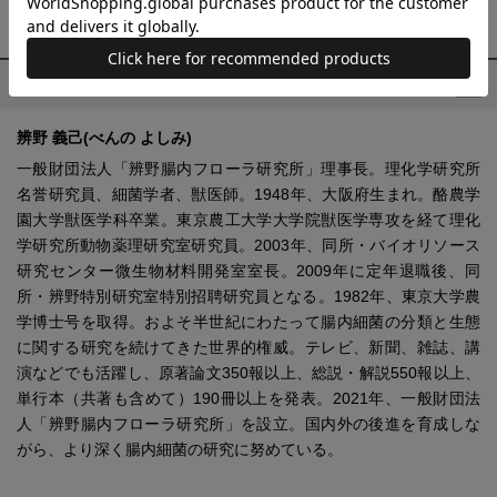
プロフィール
辨野 義己(べんの よしみ)
一般財団法人「辨野腸内フローラ研究所」理事長。理化学研究所
名誉研究員、細菌学者、獣医師。1948年、大阪府生まれ。酪農学
園大学獣医学科卒業。東京農工大学大学院獣医学専攻を経て理化
学研究所動物薬理研究室研究員。2003年、同所・バイオリソース
研究センター微生物材料開発室室長。2009年に定年退職後、同
所・辨野特別研究室特別招聘研究員となる。1982年、東京大学農
学博士号を取得。およそ半世紀にわたって腸内細菌の分類と生態
に関する研究を続けてきた世界的権威。テレビ、新聞、雑誌、講
演などでも活躍し、原著論文350報以上、総説・解説550報以上、
単行本（共著も含めて）190冊以上を発表。2021年、一般財団法
人「辨野腸内フローラ研究所」を設立。国内外の後進を育成しな
がら、より深く腸内細菌の研究に努めている。