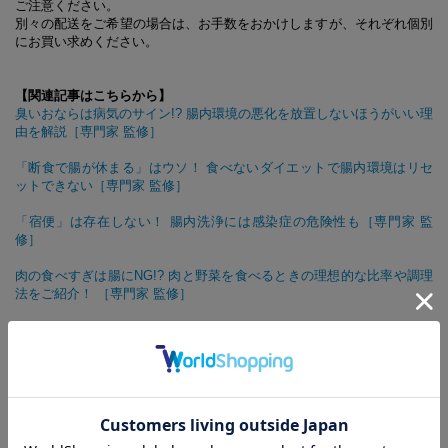
ご注意ください。
別々の配送をご希望の場合は、お手数をおかけしますが、それぞれ個別
にお買い求めください。
【関連記事はこちらから】
臭いおならは病気のサイン!? 腸内環境の悪化を放置しないほうがいい理
由を解説［専門家 監修］
「断食で腸が休まる」はウソ！ 食べないダイエットで腸内環境はリセ
ットできない［専門家 監修］
「宿便」は存在しない！ 腸内洗浄には感染症の危険性も［専門家 監
修］
肉の食べすぎは腸にNG!? 肉と野菜を食べるときの理想的な比率や調理
法をご紹介！ ［専門家 監修］
ヨーグルトは大パック半分を毎日食べるべし！ 腸を元気にする効果的
な摂り方［細菌学者 監修］
便秘と冷えを同時に退治！ 「腸もみ半身浴」を専門家が解説
眠れないのは便秘のせい!? よい睡眠のためにも腸活を！［専門家 監
修］