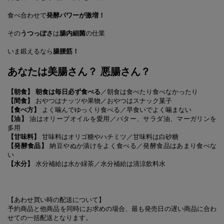
食べ合わせで
発酵パワーが激増！
その
うつっぽさ
は
腸内細菌
の仕業
いま鍛えるなら
腸腰筋！
あなたは美腸さん？ 悪腸さん？
【朝食】
朝食は毎日必ず食べる
／朝食は食べたり食べなかったり
【間食】
おやつはナッツや果物／おやつはスナック菓子
【食べ方】
よく噛んでゆっくり食べる／早食いでよく噛まない
【油】
油はオリーブオイルを愛用／バター、サラダ油、マーガリンを
多用
【甘味料】
甘味料はオリゴ糖やハチミツ／甘味料は白砂糖
【発酵食品】
納豆やぬか漬けをよく食べる／発酵食品はあまり食べな
い
【水分】
水分補給は水か緑茶／水分補給は清涼飲料水
【あわせ買い時の配送について】
予約商品と他商品を同時にお求めの場合、最も発売日の遅い商品に合わ
せての一括配送となります。