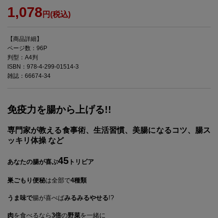
1,078
円(税込)
【商品詳細】
ページ数：96P
判型：A4判
ISBN：978-4-299-01514-3
雑誌：66674-34
免疫力を腸から上げる!!
専門家が教える食事術、生活習慣、美腸になるコツ、腸ス
ッキリ体操 など
45
あなたの腸が喜ぶ
トリビア
巣ごもり便秘
は全部で
4種類
うま味で
腸が喜べば
みるみるやせる
!?
肉
を食べるなら
3倍
の
野菜
を一緒に