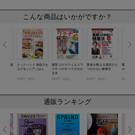
こんな商品はいかがですか？
いいこと超
クックパッド 免疫力を
新型コロナウイルスワ
医者が教える風邪ひと
最新医学
上げるシニアごはん
クチンのすべてがわか
つひかない健康法
の食べ方
る本
）
968円（税込）
693円（税込）
990円（税込）
990円（
通販ランキング