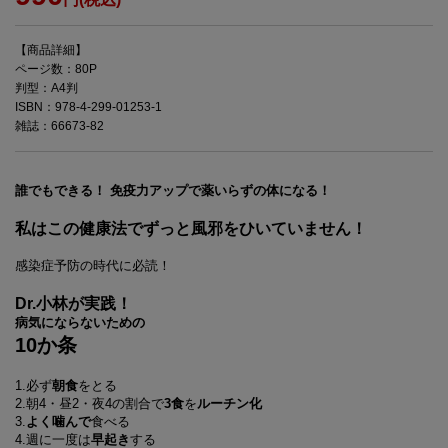
【商品詳細】
ページ数：80P
判型：A4判
ISBN：978-4-299-01253-1
雑誌：66673-82
誰でもできる！ 免疫力アップで薬いらずの体になる！
私はこの健康法でずっと風邪をひいていません！
感染症予防の時代に必読！
Dr.小林が実践！
病気にならないための
10か条
1.必ず
朝食
をとる
2.朝4・昼2・夜4の割合で
3食
を
ルーチン化
3.
よく噛んで
食べる
4.週に一度は
早起き
する