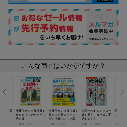
こんな商品はいかがですか？
 健康野菜
小林弘幸の自律神経を
小林弘幸の自律神経を
名医が教える！ 自律神
医者が考
整える まちがいさがし
整える絶景まちがいさ
経を整えてカラダの不
ジュース
決定版
がし 免疫力アップ版
調を治す本
税込）
990円（税込）
990円（税込）
1,078円（税込）
1,078