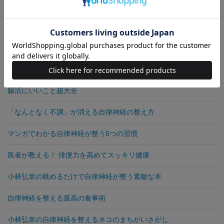
名医が教える！ 自律神経を整えてカラダの不調を治す本
病気知らずの医者がやっている 免疫力を高める最高の方法
小林弘幸の自律神経を整える絶景まちがいさがし 免疫力アップ版
自律神経にいいこと超大全
腸活にいいこと超大全
「なんとなく不調」が消える自律神経の整え方
マンガでわかる自律神経が整う5つの習慣
医者が教える！ 排便力を高めてスッキリ健康
小林弘幸の眺めるだけで自律神経が整う素敵な本
自律神経を整える最高の食事術
小林弘幸の自律神経を整えるネコのまちがいさがし