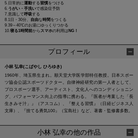
5.日常的に
運動
する
習慣
をつける
6.
うがい・手洗い
で感染症予防
7.意識して
呼吸
する
8.1日・30分、
自由
な
時間
をつくる
9.39～40℃のお湯にゆっくりつかる
10.
寝る1時間前
から
スマホ
の利用は
NG！
プロフィール
小林 弘幸(こばやし ひろゆき)
1960年、埼玉県生まれ。順天堂大学医学部特任教授。日本スポー
ツ協会公認スポーツドクター。自律神経研究の第一人者として、
プロスポーツ選手、アーティスト、文化人へのコンディショニン
グ、パフォーマンス向上の指導に携わる。『医者が考案した「長
生きみそ汁」』（アスコム）、『整える習慣』（日経ビジネス人
文庫）、『捨てる勇気100』（宝島社）など、著書・監修書多数。
小林 弘幸の他の作品