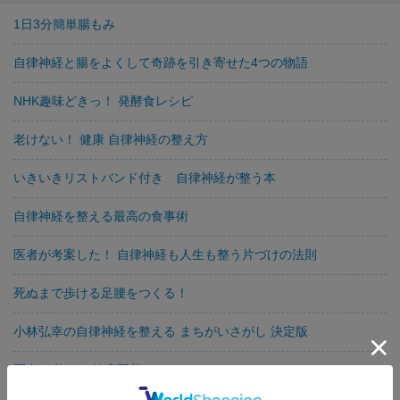
1日3分簡単腸もみ
自律神経と腸をよくして奇跡を引き寄せた4つの物語
NHK趣味どきっ！ 発酵食レシピ
老けない！ 健康 自律神経の整え方
いきいきリストバンド付き 自律神経が整う本
自律神経を整える最高の食事術
医者が考案した！ 自律神経も人生も整う片づけの法則
死ぬまで歩ける足腰をつくる！
小林弘幸の自律神経を整える まちがいさがし 決定版
医者が考えた 健康野菜ジュース