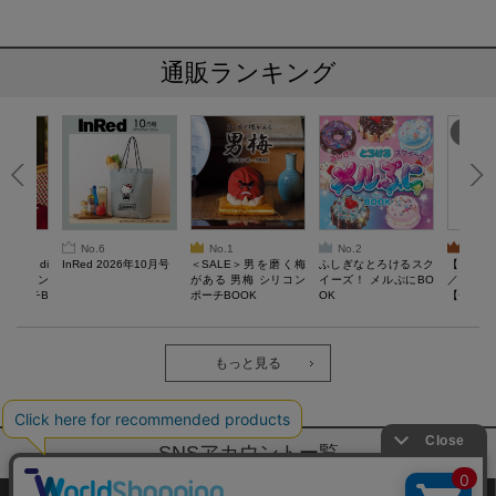
通販ランキング
No.6
No.1
No.2
No.3
erta di
InRed 2026年10月号
＜SALE＞男を磨く梅
ふしぎなとろけるスク
【SAL
 キルティン
がある 男梅 シリコン
イーズ！ メルぷにBO
／Lサイ
ーポーチB
ポーチBOOK
OK
【一般医療
verypro
ウェア 
ク・ロン
もっと見る
SNSアカウントー覧