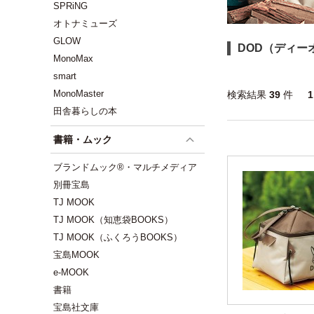
SPRiNG
オトナミューズ
GLOW
DOD（ディー
MonoMax
smart
MonoMaster
検索結果
39
件
田舎暮らしの本
書籍・ムック
ブランドムック®・マルチメディア
別冊宝島
TJ MOOK
TJ MOOK（知恵袋BOOKS）
TJ MOOK（ふくろうBOOKS）
宝島MOOK
e-MOOK
書籍
宝島社文庫