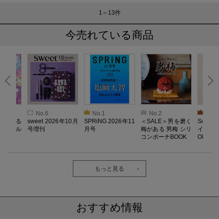
1～13
件
今売れている商品
No.6
No.1
No.2
No.3
とろける
sweet 2026年10月
SPRiNG 2026年11
＜SALE＞男を磨く
Sumikk
！ メル
号増刊
月号
梅がある 男梅 シリ
イーツ
コンポーチBOOK
OK
もっと見る
おすすめ情報