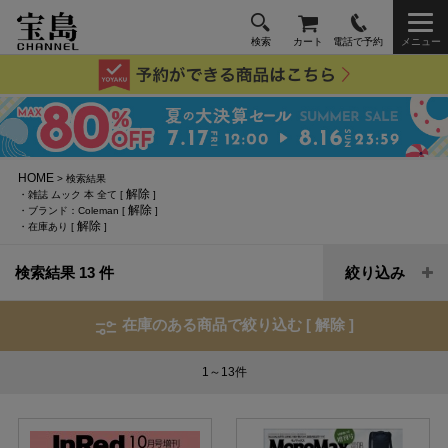
検索
カート
電話で予約
メニュー
HOME
> 検索結果
解除
・雑誌 ムック 本 全て [
]
解除
・ブランド：Coleman [
]
解除
・在庫あり [
]
検索結果 13 件
絞り込み
在庫のある商品で絞り込む [
解除
]
1～13
件