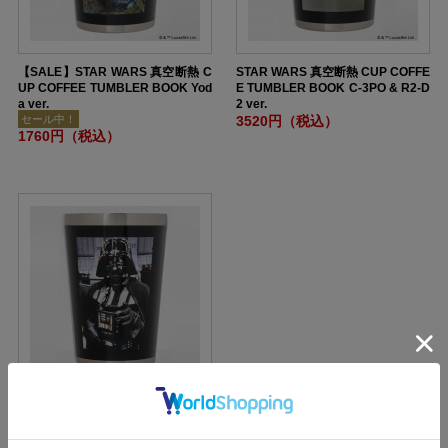
【SALE】STAR WARS 真空断熱 C
STAR WARS 真空断熱 CUP COFFE
UP COFFEE TUMBLER BOOK Yod
E TUMBLER BOOK C-3PO & R2-D
a ver.
2 ver.
セール中！
3520円（税込）
1760円（税込）
STAR WARS 真空断熱 CUP COFFE
E TUMBLER BOOK Darth Vader v
er.