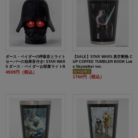
ダース・ベイダーの呼吸音とライト
【SALE】STAR WARS 真空断熱 C
セーバーの効果音付き! STAR WAR
UP COFFEE TUMBLER BOOK Luk
S ダース・ベイダーお部屋ライトB
e Skywalker ver.
OOK
4939円（税込）
セール中！
1760円（税込）