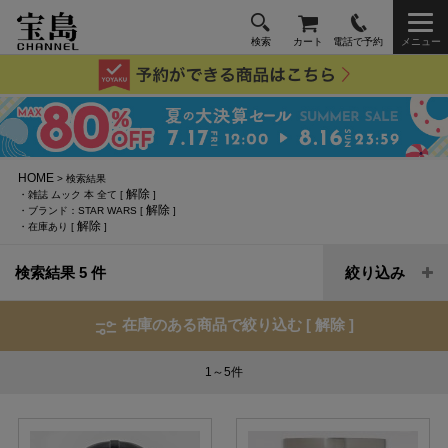
検索
カート
電話で予約
メニュー
HOME
> 検索結果
解除
・雑誌 ムック 本 全て [
]
解除
・ブランド：STAR WARS [
]
解除
・在庫あり [
]
検索結果 5 件
絞り込み
在庫のある商品で絞り込む [
解除
]
1～5
件