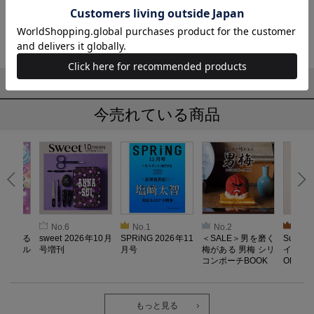
3520円（税込）
検索結果
5
件
1～5
件
今売れている商品
No.6
No.1
No.2
No.3
とろける
sweet 2026年10月
SPRiNG 2026年11
＜SALE＞男を磨く
Sumikk
！ メル
号増刊
月号
梅がある 男梅 シリ
イーツ
コンポーチBOOK
OK
もっと見る