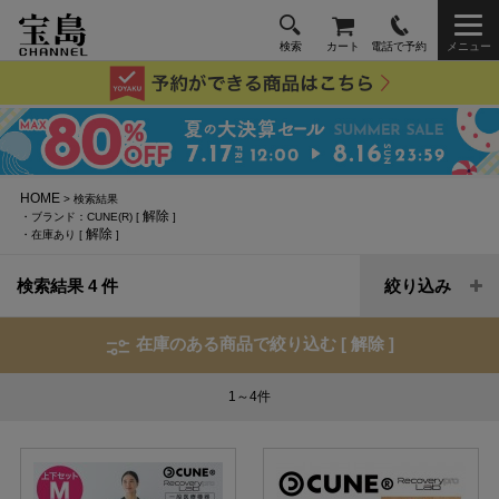
検索
カート
電話で予約
メニュー
HOME
> 検索結果
解除
・ブランド：CUNE(R) [
]
解除
・在庫あり [
]
検索結果 4 件
絞り込み
在庫のある商品で絞り込む [
解除
]
1～4
件