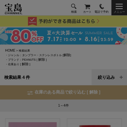
検索
カート
電話で予約
メニュー
HOME
> 検索結果
解除
・ジャンル：タンブラー・ステンレスボトル [
]
解除
・ブランド：PEANUTS [
]
解除
・在庫あり [
]
検索結果 4 件
絞り込み
在庫のある商品で絞り込む [
解除
]
1～4
件