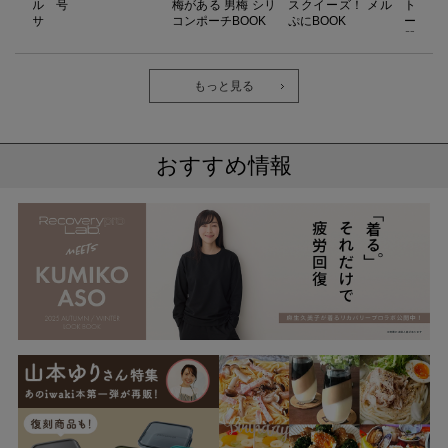
ino キル
号
梅がある 男梅 シリ
スクイーズ！ メル
ト／L
ドレッサ
コンポーチBOOK
ぷにBOOK
ー）【
OOK
器】Reco
ab. 
長袖
ク・ロ
もっと見る
おすすめ情報