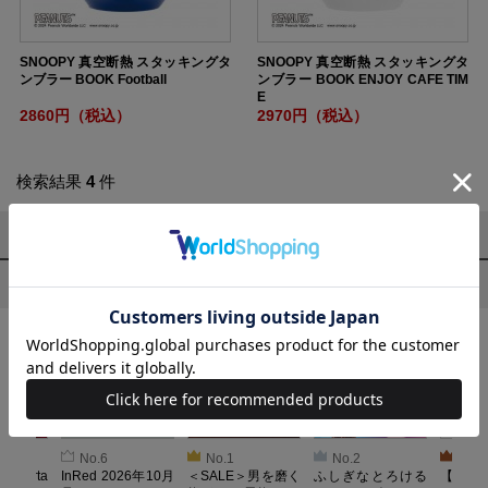
SNOOPY 真空断熱 スタッキングタ
SNOOPY 真空断熱 スタッキングタ
ンブラー BOOK Football
ンブラー BOOK ENJOY CAFE TIM
E
2860円（税込）
2970円（税込）
検索結果
4
件
1～4
件
今売れている商品
No.6
No.1
No.2
No.3
oberta
InRed 2026年10月
＜SALE＞男を磨く
ふしぎなとろける
【SAL