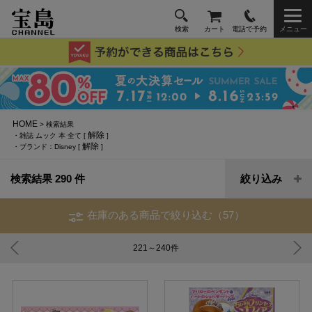
検索
カート
電話で予約
メニュー
HOME
> 検索結果
解除
・雑誌 ムック 本 全て [
]
解除
・ブランド：Disney [
]
検索結果 290 件
絞り込み
在庫のある商品で絞り込む（57）
221～240
件