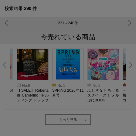
検索結果
290
件
221～240
件
今売れている商品
No.6
No.1
No.2
No.3
026年9月
【SALE】Roberta
SPRiNG 2026年11
ふしぎなとろける
＜SAL
di Camerino キル
月号
スクイーズ！ メル
梅がある
ティング ドレッサ
ぷにBOOK
コンポー
ーポーチBOOK
もっと見る