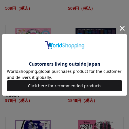
509円（税込）
509円（税込）
Disney ちいさなプリンセスソフィ
Disney・PIXAR Monsters, INC. S
ア たっぷりシール＆おしゃれぬり
PECIAL FAN BOOK
えBOOK
979円（税込）
1848円（税込）