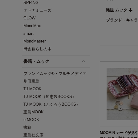
SPRiNG
雑誌 ムック 本
オトナミューズ
GLOW
ブランド・キャラ
MonoMax
smart
MonoMaster
田舎暮らしの本
書籍・ムック
ブランドムック®・マルチメディア
別冊宝島
TJ MOOK
TJ MOOK（知恵袋BOOKS）
TJ MOOK（ふくろうBOOKS）
宝島MOOK
e-MOOK
書籍
MOOMIN カードが見
宝島社文庫