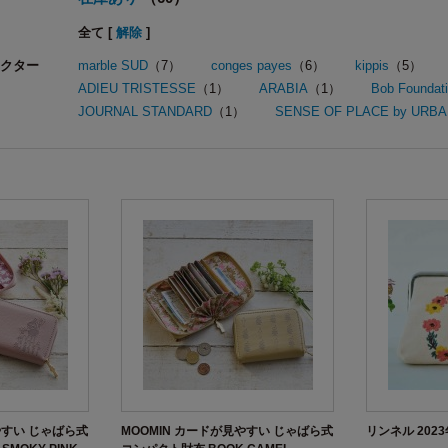
全て [
解除
]
クター
marble SUD
（7）
conges payes
（6）
kippis
（5）
ADIEU TRISTESSE
（1）
ARABIA
（1）
Bob Foundat
JOURNAL STANDARD
（1）
SENSE OF PLACE by URB
やすい じゃばら式
MOOMIN カードが見やすい じゃばら式
リンネル 202