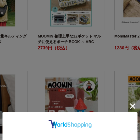
イ軽量キルティング
MOOMIN 整理上手な12ポケット マル
MonoMaster
K
チに使えるポーチ BOOK ～ ABC
collection BOOKSHELF～
2739円（税込）
1280円（税