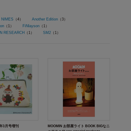
NIMES
（4）
Another Edition
（3）
ion
（1）
FiNlayson
（1）
AN RESEARCH
（1）
SM2
（1）
3年3月号増刊
MOOMIN お部屋ライト BOOK BIGなニ