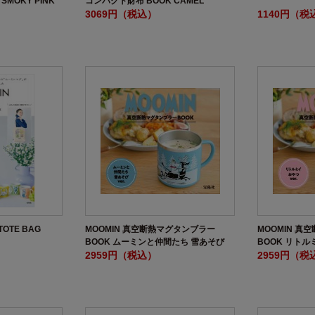
MOKY PINK
コンパクト財布 BOOK CAMEL
3069円（税込）
1140円（税
TOTE BAG
MOOMIN 真空断熱マグタンブラー
MOOMIN 
BOOK ムーミンと仲間たち 雪あそび
BOOK リトルミ
ver.
2959円（税込）
2959円（税