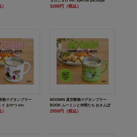
ョロニョロ ver. special package
込）
3289円（税込）
真空断熱マグタンブラー
MOOMIN 真空断熱マグタンブラー
イ おやつ ver.
BOOK ムーミンと仲間たち おさんぽ
込）
ver.
2959円（税込）