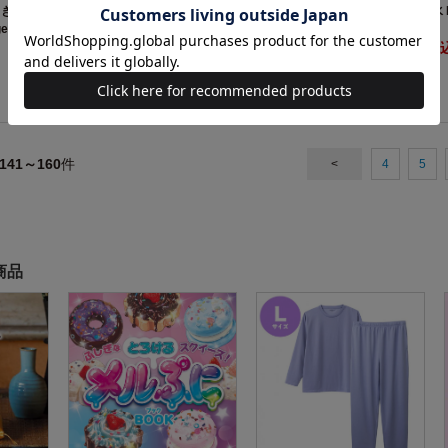
しき 加湿器
MOOMIN ムーミンやしき 加湿器
MOOMIN 撥水 M
ge
BOOK
BOOK
3289円（税込）
2849円（税
141～160
件
<
4
5
商品