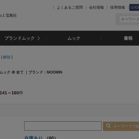
よくあるご質問
会社情報
採用情報
公式
.1 宝島社
ブランドムック
ムック
書籍
[
解除
]
ムック 本 全て ｜ブランド：MOOMIN
141～160
件
キーワードで
在庫あり
（60）