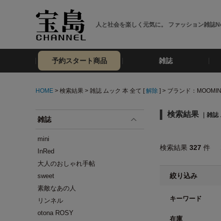
人と社会を楽しく元気に。 ファッション雑誌No
予約スタート商品
雑誌
HOME
> 検索結果 > 雑誌 ムック 本 全て [
解除
] > ブランド：MOOMIN 
検索結果
｜雑誌 
雑誌
mini
検索結果
327
件
InRed
大人のおしゃれ手帖
絞り込み
sweet
素敵なあの人
キーワード
リンネル
otona ROSY
在庫