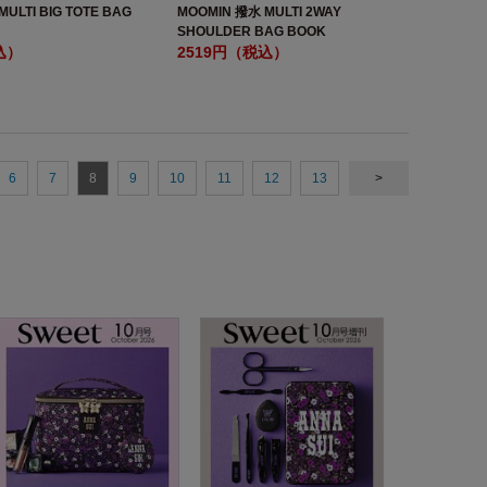
ULTI BIG TOTE BAG
MOOMIN 撥水 MULTI 2WAY
SHOULDER BAG BOOK
込）
2519円（税込）
6
7
8
9
10
11
12
13
>