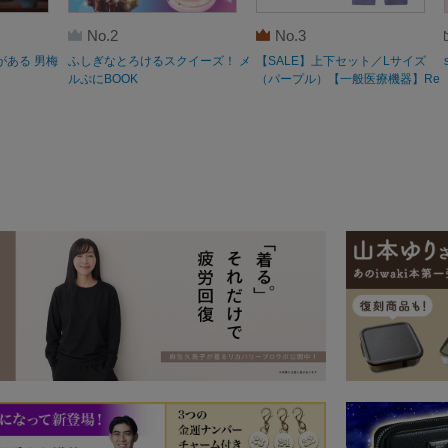
No.2
No.3
がある 男梅
ふしぎなとろけるスクイーズ！ メ
【SALE】上下セット／Lサイズ
ルぷにBOOK
（パープル）【一般医療機器】Re
coverypro Lab. 疲労回復ウェア 長
袖クルーネック・ロングパンツ