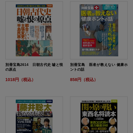
別冊宝島2614 日朝古代史 嘘と恨
別冊宝島 医者が教えない 健康ホ
の原点
ントの話
1018円（税込）
858円（税込）