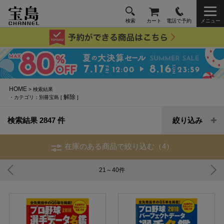
検索
カート
電話で予約
メニュー
HOME
> 検索結果
解除
・カテゴリ：別冊宝島 [
]
検索結果 2847 件
絞り込み
在庫のある商品で絞り込む（4）
21～40
件