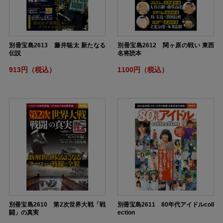
別冊宝島2613 藤井聡太 新たなる
別冊宝島2612 関ヶ原の戦い 東西
伝説
名将読本
913円（税込）
1100円（税込）
別冊宝島2610 第2次世界大戦「戦
別冊宝島2611 80年代アイドルcoll
闘」の真実
ection