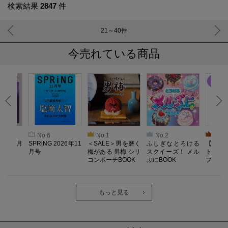
検索結果
2847
件
21～40
件
今売れている商品
No.6
No.1
No.2
No.3
26年10月
SPRiNG 2026年11
＜SALE＞男を磨く
ふしぎなとろける
【SAL
月号
梅がある 男梅 シリ
スクイーズ！ メル
ト／L
コンポーチBOOK
ぷにBOOK
プル）
機器】Re
o Lab
ェア 
ック・
もっと見る
ツ