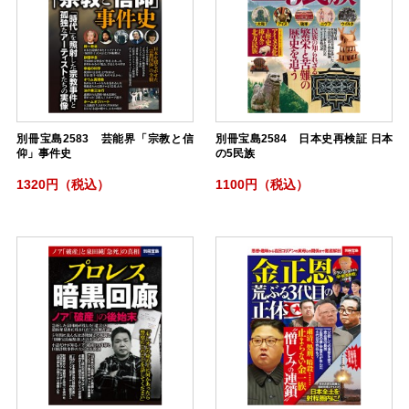
別冊宝島2583 芸能界「宗教と信
別冊宝島2584 日本史再検証 日本
仰」事件史
の5民族
1320円（税込）
1100円（税込）