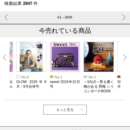
検索結果
2847
件
61～80
件
今売れている商品
No.6
No.1
No.2
No.3
とろける
GLOW 2026年8
sweet 2026年10月
＜SALE＞男を磨く
SPRiN
！ メル
月・9月合併号
号
梅がある 男梅 シリ
月号
コンポーチBOOK
もっと見る