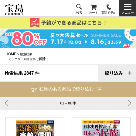
検索
カート
電話で予約
メニュー
HOME
> 検索結果
解除
・カテゴリ：別冊宝島 [
]
検索結果 2847 件
絞り込み
在庫のある商品で絞り込む（4）
61～80
件