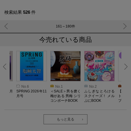
検索結果
526
件
161～180
件
今売れている商品
No.6
No.1
No.2
No.3
26年10月
SPRiNG 2026年11
＜SALE＞男を磨く
ふしぎなとろける
【SAL
月号
梅がある 男梅 シリ
スクイーズ！ メル
ト／L
コンポーチBOOK
ぷにBOOK
プル）
機器】Re
o Lab
ェア 
ック・
もっと見る
ツ