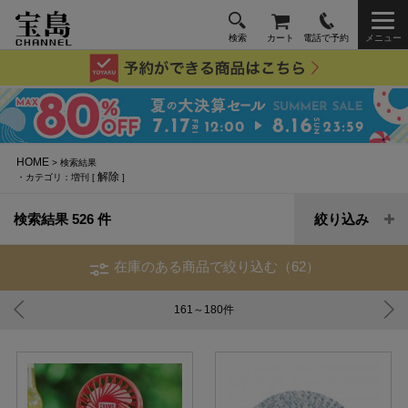
検索
カート
電話で予約
メニュー
HOME
> 検索結果
解除
・カテゴリ：増刊 [
]
検索結果 526 件
絞り込み
在庫のある商品で絞り込む（62）
161～180
件