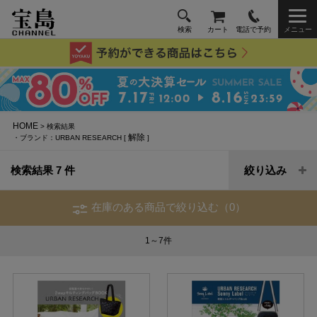
検索
カート
電話で予約
メニュー
HOME
> 検索結果
解除
・ブランド：URBAN RESEARCH [
]
検索結果 7 件
絞り込み
在庫のある商品で絞り込む（0）
1～7
件