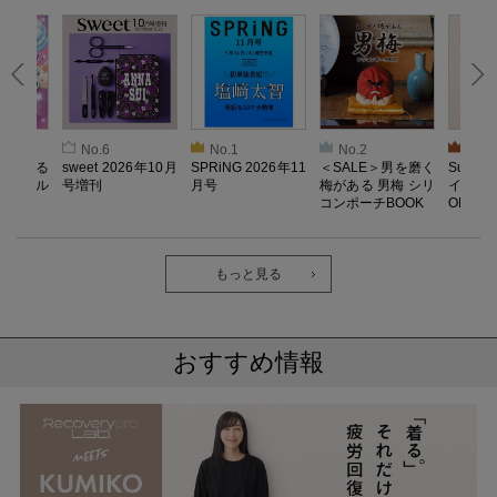
No.6
No.1
No.2
No.3
とろける
sweet 2026年10月
SPRiNG 2026年11
＜SALE＞男を磨く
Sumikk
！ メル
号増刊
月号
梅がある 男梅 シリ
イーツ
コンポーチBOOK
OK
もっと見る
おすすめ情報