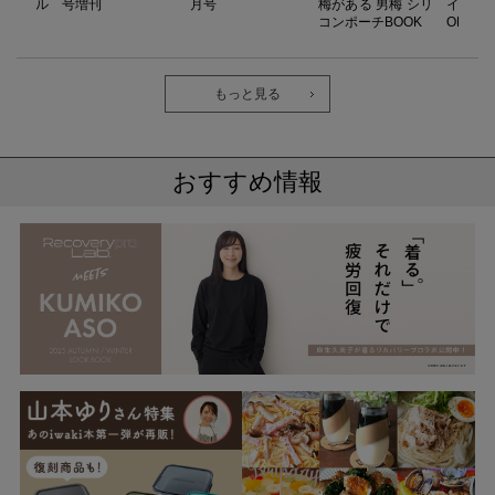
！ メル
号増刊
月号
梅がある 男梅 シリ
イーツ
コンポーチBOOK
OK
もっと見る
おすすめ情報