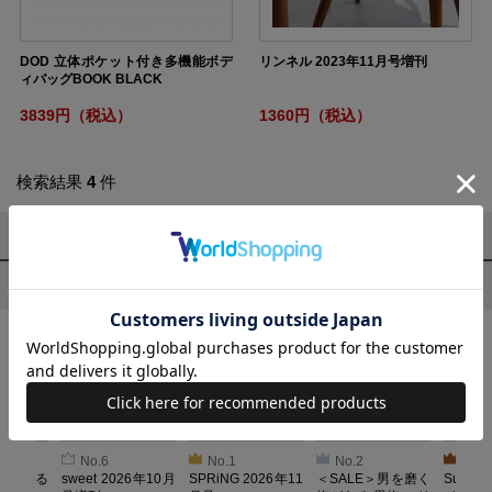
DOD 立体ポケット付き多機能ボデ
リンネル 2023年11月号増刊
ィバッグBOOK BLACK
3839円（税込）
1360円（税込）
検索結果
4
件
1～4
件
今売れている商品
No.6
No.1
No.2
No.3
とろける
sweet 2026年10月
SPRiNG 2026年11
＜SALE＞男を磨く
Sumikk