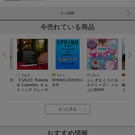
1～20
件
今売れている商品
No.6
No.1
No.2
No.3
026年9月
【SALE】Roberta
SPRiNG 2026年11
ふしぎなとろける
＜SAL
di Camerino キル
月号
スクイーズ！ メル
梅がある
ティング ドレッサ
ぷにBOOK
コンポー
ーポーチBOOK
もっと見る
おすすめ情報