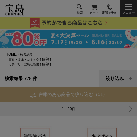
検索
カート
電話で予約
メニュー
HOME
> 検索結果
解除
・書籍・文庫・コミック [
]
解除
・カテゴリ：宝島社新書 [
]
検索結果 778 件
絞り込み
在庫のある商品で絞り込む（51）
1～20
件