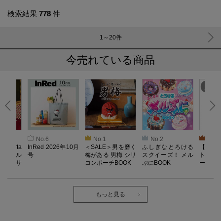
検索結果
778
件
1～20
件
今売れている商品
No.6
No.1
No.2
No.3
oberta
InRed 2026年10月
＜SALE＞男を磨く
ふしぎなとろける
【SAL
ino キル
号
梅がある 男梅 シリ
スクイーズ！ メル
ト／L
ドレッサ
コンポーチBOOK
ぷにBOOK
ー）【
OOK
器】Reco
ab. 
長袖
ク・ロ
もっと見る