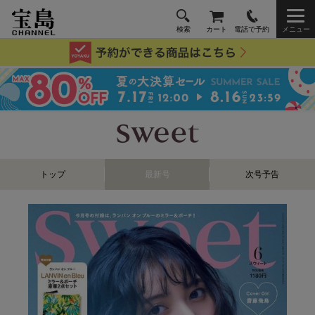
検索
カート
電話で予約
メニュー
トップ
最新号
次号予告