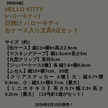
【特別付録】
HELLO KITTY
[ハローキティ]
日焼け ハローキティ
缶ケース入り文具9点セット
サイズ（約）
【缶ケース】縦11×横8×高さ2.9cm
【マスキングテープ】幅1.5cm×長さ5m
【丸型クリップ】直径3cm
【ジッパーケース2種】各 縦7.6×横8.8cm
【ふせん】縦10×横7cm、20枚
【クリアステッカー 2種】大：縦6.7×横
5.4cm、小：縦3.1×横4.7cm［最大］
【ミニホチキス】長さ5.7×幅2.3×高さ
3.2cm［最大］（10号針1連がセット）
2026年8月10日発売！