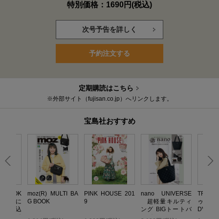
特別価格：1690円(税込)
次号予告を詳しく
予約注文する
定期購読はこちら
※外部サイト（fujisan.co.jp）へリンクします。
宝島社おすすめ
いBOOK
moz(R) MULTI BA
PINK HOUSE 201
nano UNIVERSE
TRF 
 無限に
G BOOK
9
超軽量キルティ
ゥ・ダ
だれ込
ング BIGトートバ
DVD B
い金運引
ッグBOOK
TOP ED