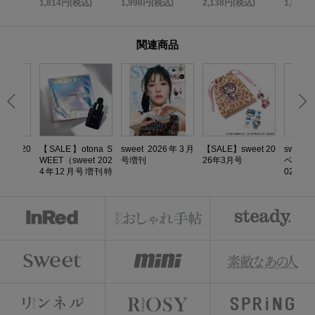
込)
1,814円(税込)
1,998円(税込)
2,138円(税込)
1,058
K
関連商品
eet 20
【SALE】otona S
sweet 2026年3月
【SALE】sweet 20
sweet
号増刊
WEET（sweet 202
号増刊
26年3月号
ベストヘ
4年12月号増刊特
026AW
別号 ）