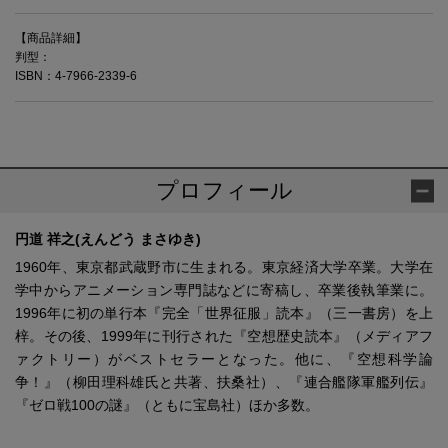
【商品詳細】
判型：
ISBN：4-7966-2339-6
プロフィール
円道 祥之(えんどう まさゆき)
1960年、東京都武蔵野市に生まれる。東京経済大学卒業。大学在
学中からアニメーション専門誌などに寄稿し、卒業後執筆業に。
1996年に初の単行本『完全「世界征服」読本』（三一書房）を上
梓。その後、1999年に刊行された『空想歴史読本』（メディアフ
ァクトリー）がベストセラーとなった。他に、『空想科学論
争！』（柳田理科雄氏と共著、扶桑社）、『連合艦隊軍艦列伝』
『ゼロ戦100の謎』（ともに宝島社）ほか多数。