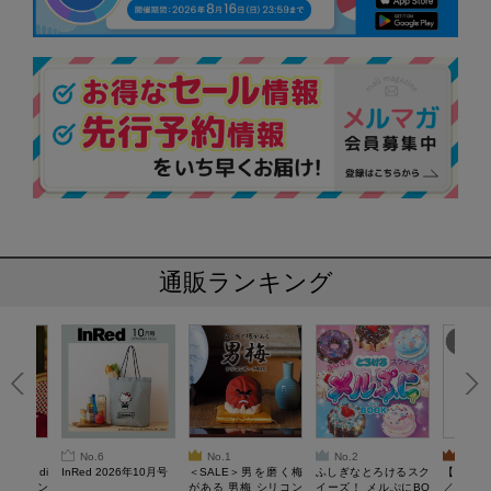
通販ランキング
No.6
No.1
No.2
No.3
erta di
InRed 2026年10月号
＜SALE＞男を磨く梅
ふしぎなとろけるスク
【SAL
 キルティン
がある 男梅 シリコン
イーズ！ メルぷにBO
／Lサイ