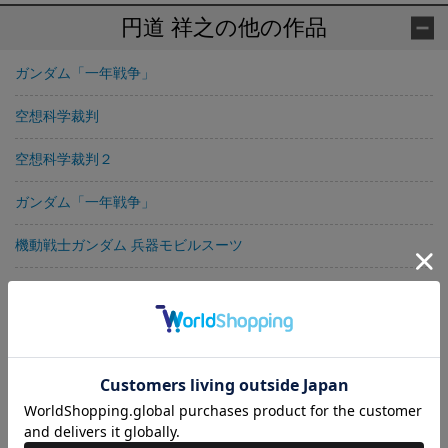
円道 祥之の他の作品
ガンダム「一年戦争」
空想科学裁判
空想科学裁判２
ガンダム「一年戦争」
機動戦士ガンダム 兵器モビルスーツ
空想防衛読本
空想科学裁判
発進後３０年！ 「宇宙戦艦ヤマト」健在ナリ
栄光の日露戦争