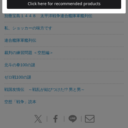
最強感動本！ 北斗の拳１００の謎
別冊宝島１４４８ 太平洋戦争連合艦隊軍艦列伝
私、ショッカーの味方です
連合艦隊軍艦列伝
裁判の練習問題 ＜空想編＞
北斗の拳100の謎
ゼロ戦100の謎
戦国友情伝 ～戦乱が結びつけた!? 男と男～
空想「戦争」読本