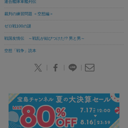
連合艦隊軍艦列伝
裁判の練習問題 ＜空想編＞
ゼロ戦100の謎
戦国友情伝 ～戦乱が結びつけた!? 男と男～
空想「戦争」読本