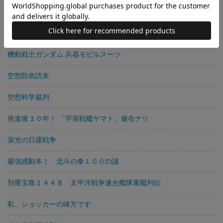
空想科学裁判２
ガンダム「一年戦争」
機動戦士ガンダム 兵器モビルスーツ
空想防衛読本
空想科学裁判
発進後３０年！ 「宇宙戦艦ヤマト」健在ナリ
栄光の日露戦争
最強感動本！ 北斗の拳１００の謎
別冊宝島１４４８ 太平洋戦争連合艦隊軍艦列伝
私、ショッカーの味方です