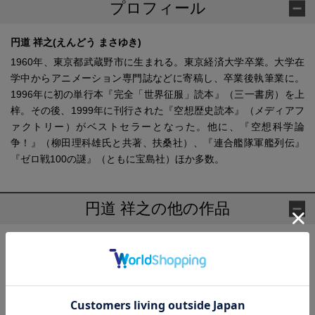
プロフィール
円道 祥之(えんどう まさゆき)
1960年、東京都武蔵野市に生まれる。東京経済大学卒業。大学在
学中からアニメーション専門誌などに寄稿し、卒業後執筆業に。
1996年に初の単行本『完全「世界征服」読本』（三一書房）を上
梓。その後、1999年に刊行された『空想歴史読本』（メディアフ
ァクトリー）がベストセラーとなった。他に、『空想科学論
争！』（柳田理科雄氏と共著、扶桑社）、『連合艦隊軍艦列伝』
『ゼロ戦100の謎』（ともに宝島社）ほか多数。
円道 祥之の他の作品
ガンダム「一年戦争」
空想科学裁判
機動戦士ガンダム 兵器モビルスーツ