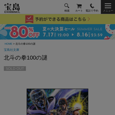
検索
カート
電話で予約
メニュー
HOME
> 北斗の拳100の謎
宝島社文庫
北斗の拳100の謎
SOLD OUT