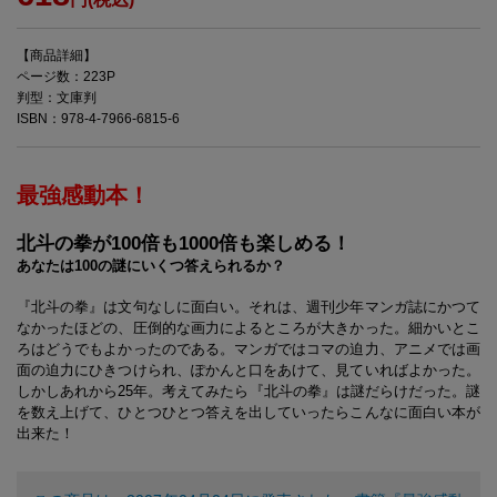
【商品詳細】
ページ数：223P
判型：文庫判
ISBN：978-4-7966-6815-6
最強感動本！
北斗の拳が100倍も1000倍も楽しめる！
あなたは100の謎にいくつ答えられるか？
『北斗の拳』は文句なしに面白い。それは、週刊少年マンガ誌にかつて
なかったほどの、圧倒的な画力によるところが大きかった。細かいとこ
ろはどうでもよかったのである。マンガではコマの迫力、アニメでは画
面の迫力にひきつけられ、ぽかんと口をあけて、見ていればよかった。
しかしあれから25年。考えてみたら『北斗の拳』は謎だらけだった。謎
を数え上げて、ひとつひとつ答えを出していったらこんなに面白い本が
出来た！