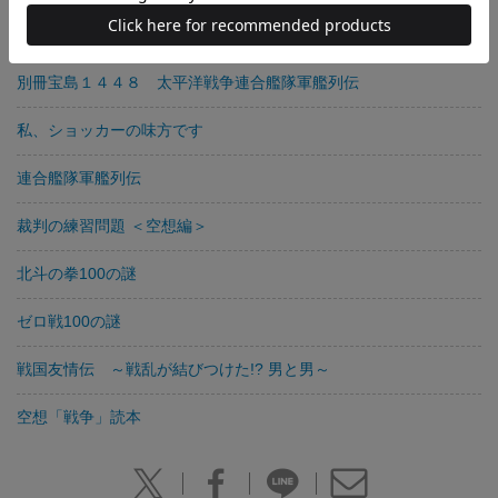
最強感動本！ 北斗の拳１００の謎
別冊宝島１４４８ 太平洋戦争連合艦隊軍艦列伝
私、ショッカーの味方です
連合艦隊軍艦列伝
裁判の練習問題 ＜空想編＞
北斗の拳100の謎
ゼロ戦100の謎
戦国友情伝 ～戦乱が結びつけた!? 男と男～
空想「戦争」読本