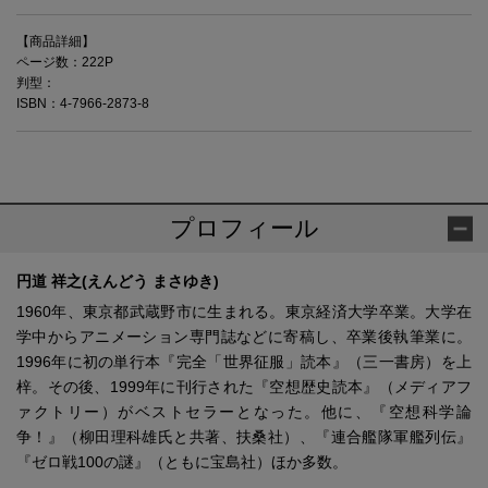
【商品詳細】
ページ数：222P
判型：
ISBN：4-7966-2873-8
プロフィール
円道 祥之(えんどう まさゆき)
1960年、東京都武蔵野市に生まれる。東京経済大学卒業。大学在
学中からアニメーション専門誌などに寄稿し、卒業後執筆業に。
1996年に初の単行本『完全「世界征服」読本』（三一書房）を上
梓。その後、1999年に刊行された『空想歴史読本』（メディアフ
ァクトリー）がベストセラーとなった。他に、『空想科学論
争！』（柳田理科雄氏と共著、扶桑社）、『連合艦隊軍艦列伝』
『ゼロ戦100の謎』（ともに宝島社）ほか多数。