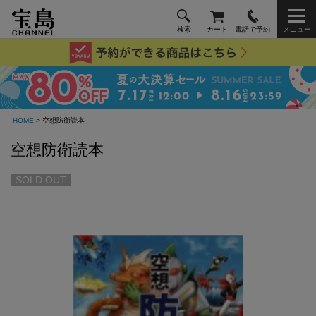
検索
カート
電話で予約
メニュー
HOME
> 空想防衛読本
空想防衛読本
SOLD OUT