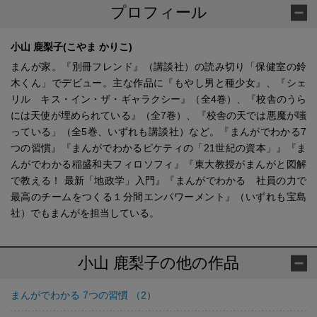
プロフィール
小山 鹿梨子(こやま かりこ)
まんが家。『別冊フレンド』（講談社）の読み切り「保健室の鈴
木くん」でデビュー。主な作品に『もやし男と種少女』、『シェ
リル キス・イン・ザ・ギャラクシー』（全4巻）、『校舎のうら
には天使が埋められている』（全7巻）、『校舎の天では悪魔が嗤
っている」（全5巻、いずれも講談社）など。『まんがでわかる7
つの習慣』『まんがでわかるピケティの「21世紀の資本」』『ま
んがでわかる稲盛和夫フィロソフィ』『東大教授がまんがと図解
で教える！ 最新「地政学」入門』『まんがでわかる 社員の力で
最高のチームをつくる１分間エンパワーメント』（いずれも宝島
社）でもまんがを担当している。
小山 鹿梨子の他の作品
まんがでわかる 7つの習慣 （2）