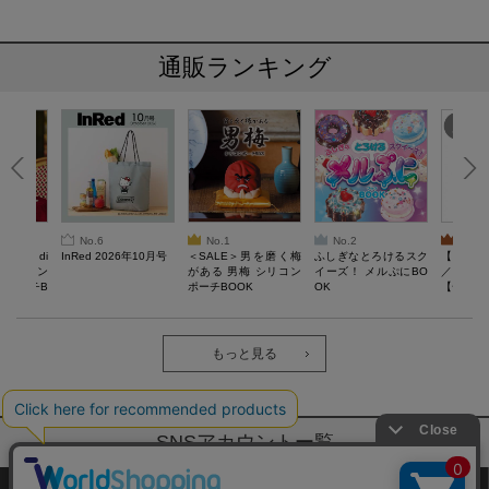
通販ランキング
No.6
No.1
No.2
No.3
erta di
InRed 2026年10月号
＜SALE＞男を磨く梅
ふしぎなとろけるスク
【SAL
 キルティン
がある 男梅 シリコン
イーズ！ メルぷにBO
／Lサイ
ーポーチB
ポーチBOOK
OK
【一般医療
verypro
ウェア 
ク・ロン
もっと見る
SNSアカウントー覧