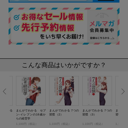
こんな商品はいかがですか？
解でわかる
まんがでわかる セブ
まんがでわかる 7つの
まんがでわかる 7つの
まんがで
ン-イレブンの16歳か
習慣 （2）
習慣 （3）
習慣 （4
らの経営学
）
1,100円（税込）
1,100円（税込）
1,100円（税込）
1,100