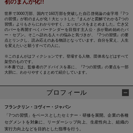
初のまんが化!!
世界で3000万部、国内で160万部を突破した自己啓発論の金字塔『7つ
の習慣』が初のまんが化！大ヒットした『まんがと図解でわかる7つの
習慣』よりもさらにわかりやすく、エッセンスをまとめました。亡き父
のバーを再開すべくバーテンダーを目指す主人公・歩が勤め始めたバ
ー・セブン。そこへ訪れる人々の悩みと気づきが、『7つの習慣』の要
点とリンクし、読み応えのある物語となっています。自分を変え、人生
を変えたいと願うすべての人に。
※このまんがはフィクションです。登場する人物、団体名などはすべて
架空のものです。
※本書では、監修者のアドバイスを基に、『7つの習慣』の要点を一部
大胆に、わかりやすくまとめて紹介しています。
プロフィール
フランクリン・コヴィー・ジャパン
「7つの習慣」をベースとしたセミナー・研修を展開。企業の各種
セグメントを対象に、リーダーシップ向上、生産性向上、組織の
実行力向上などを目的とした指導を行う。