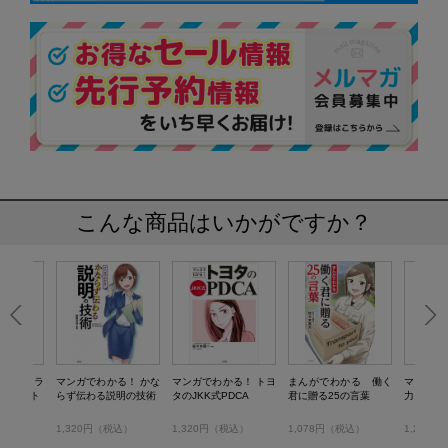
こんな商品はいかがですか？
かる ドラ
マンガでわかる！ かな
マンガでわかる！ トヨ
まんがでわかる 働く
マンガで
ジメント
らず伝わる説明の技術
タのJKK式PDCA
君に贈る25の言葉
力
税込）
1,320円（税込）
1,320円（税込）
1,078円（税込）
1,210