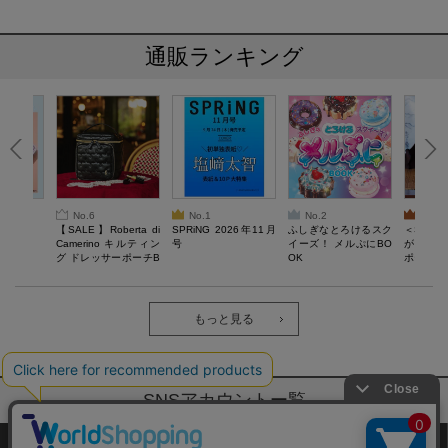
通販ランキング
No.6
No.1
No.2
No.3
6年9月号
【SALE】Roberta di
SPRiNG 2026年11月
ふしぎなとろけるスク
＜SAL
Camerino キルティン
号
イーズ！ メルぷにBO
がある 
グ ドレッサーポーチB
OK
ポーチBO
OOK
もっと見る
SNSアカウントー覧
サイトマップ
公式通販ご利用ガイド