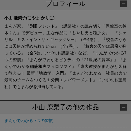
プロフィール
小山 鹿梨子(こやま かりこ)
まんが家。『別冊フレンド』（講談社）の読み切り「保健室の鈴
木くん」でデビュー。主な作品に『もやし男と種少女』、『シェ
リル キス・イン・ザ・ギャラクシー』（全4巻）、『校舎のうら
には天使が埋められている』（全7巻）、『校舎の天では悪魔が嗤
っている」（全5巻、いずれも講談社）など。『まんがでわかる7
つの習慣』『まんがでわかるピケティの「21世紀の資本」』『ま
んがでわかる稲盛和夫フィロソフィ』『東大教授がまんがと図解
で教える！ 最新「地政学」入門』『まんがでわかる 社員の力で
最高のチームをつくる１分間エンパワーメント』（いずれも宝島
社）でもまんがを担当している。
小山 鹿梨子の他の作品
まんがでわかる 7つの習慣