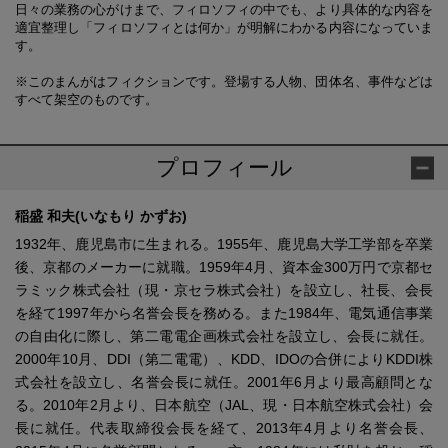
日々の業務の心がけまで、フィロソフィの中でも、より具体的な内容を
適宜整理し「フィロソフィとは何か」が明解にわかる内容になっていま
す。
※このまんがはフィクションです。登場する人物、団体名、事件などは
すべて架空のものです。
プロフィール
稲盛 和夫(いなもり かずお)
1932年、鹿児島市に生まれる。1955年、鹿児島大学工学部を卒業
後、京都のメーカーに就職。1959年4月、資本金300万円で京都セ
ラミック株式会社（現・京セラ株式会社）を設立し、社長、会長
を経て1997年から名誉会長を務める。また1984年、電気通信事業
の自由化に際し、第二電電企画株式会社を設立し、会長に就任。
2000年10月、DDI（第二電電）、KDD、IDOの合併によりKDDI株
式会社を設立し、名誉会長に就任。2001年6月より最高顧問とな
る。2010年2月より、日本航空（JAL、現・日本航空株式会社）会
長に就任。代表取締役会長を経て、2013年4月より名誉会長、