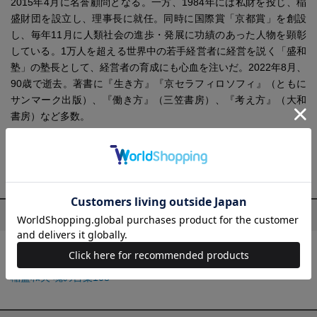
2015年4月に名誉顧問となる。一方、1984年には私財を投じ、稲
盛財団を設立し、理事長に就任。同時に国際賞「京都賞」を創設
し、毎年11月に人類社会の進歩・発展に功績のあった人物を顕彰
している。1万人を超える世界中の若手経営者に経営を説く「盛和
塾」の塾長として、経営者の育成にも心血を注いだ。2022年8月、
90歳で逝去。著書に『生き方』『京セラフィロソフィ』（ともに
サンマーク出版）、『働き方』（三笠書房）、『考え方』（大和
書房）など多数。
稲盛和夫 OFFICIAL SITE
https://www.kyocera.co.jp/inamori/
稲盛 和夫の他の作品
稲盛和夫 魂の言葉108
稲盛和夫 魂の言葉108