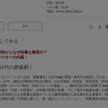
判型：四六判
ページ数：311P
ISBN：978-4-8002-2550-4
目次
してやる
宅街からなぜ凶暴な集団が？
谷マネーの内幕！
10代の群像劇！
ストセラー『いびつな絆 関東連合』の少年編が登場！東京中を制圧してやる
の真っ只中、場所は1990年代半ばの東京・山の手地区（杉並区、世田谷区、渋谷
復、抗争、チーマー制圧、渋谷マネーへの侵食……。都内不良少年の世界で｢食
東連合「伝説」の幹部が、少年期の野望と転落、そして逃亡の軌跡を綴った悔
な住宅街からなぜ凶暴な集団が？いまも敵対派閥から命を狙われる著者が、関
を決死の思いで克明に描いた「第一級のノンフィクション」！関東連合10代