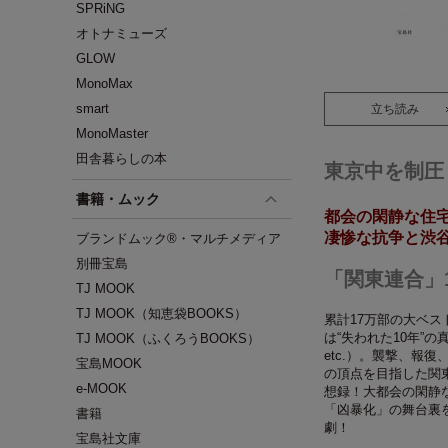
SPRiNG
オトナミューズ
GLOW
MonoMax
smart
立ち読み
MonoMaster
田舎暮らしの本
東京中を制圧
書籍・ムック
都会の閑静な住
凄惨な抗争と渋
ブランドムック®・マルチメディア
別冊宝島
「関東連合」
TJ MOOK
TJ MOOK（知恵袋BOOKS）
累計17万部の大ベ
は“失われた10年”
TJ MOOK（ふくろうBOOKS）
etc.）。襲撃、報
宝島MOOK
の頂点を目指した関
e-MOOK
想録！大都会の閑静
「凶暴化」の舞台裏
書籍
劇！
宝島社文庫