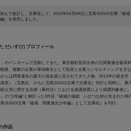
加えて改訂し、文庫化して、2015年04月04日に宝島SUGOI文庫『破
編』を発売しました。
た だいすけ) プロフィール
男」のペンネームで活動してきた。東京都杉並区出身の元関東連合最高
活動後、複数の企業の筆頭株主として投資と企業コンサルティングを主
からは関東連合の最大の資金源と目されてきた人物。2013年の処女作
真実』（宝島社、のちに宝島SUGOI文庫で文庫化）刊行と同時に、暴
防止等に関する法律（暴対法）における保護措置により保護対象者に。2
』の“少年編”と銘打った2作目『破戒の連鎖 いびつな絆が生まれた時
島SUGOI文庫『破戒 関東連合少年編』として文庫化）を刊行。
他の作品