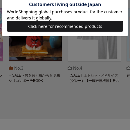
No.3
No.4
メ
＜SALE＞男を磨く梅がある 男梅
【SALE】上下セット／Mサイズ
s
シリコンポーチBOOK
（グレー）【一般医療機器】Rec
overypro Lab. 疲労回復ウェア 長
袖クルーネック・ロングパンツ