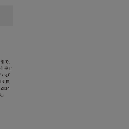
戒
幹部で、
な仕事と
『いび
力団員
014
代』