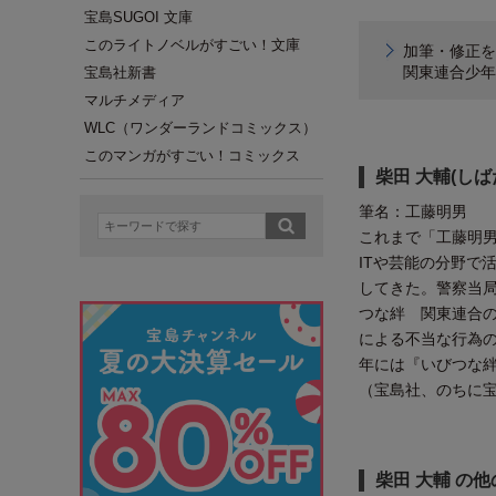
宝島SUGOI 文庫
このライトノベルがすごい！文庫
加筆・修正を
関東連合少年
宝島社新書
マルチメディア
WLC（ワンダーランドコミックス）
このマンガがすごい！コミックス
柴田 大輔(しば
筆名：工藤明男
これまで「工藤明
ITや芸能の分野で
してきた。警察当局
つな絆 関東連合の
による不当な行為の
年には『いびつな絆
（宝島社、のちに宝
柴田 大輔 の