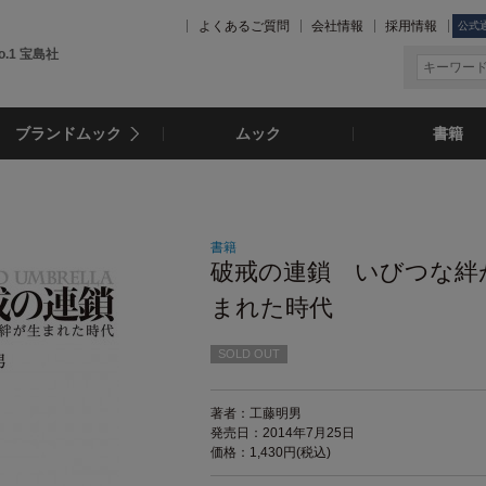
よくあるご質問
会社情報
採用情報
公式
.1 宝島社
ブランドムック
ムック
書籍
書籍
破戒の連鎖 いびつな絆
まれた時代
SOLD OUT
著者：工藤明男
発売日：2014年7月25日
価格：1,430円(税込)