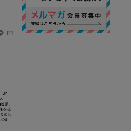
……時
区
物連鎖」
恨の回
東連合
の群像