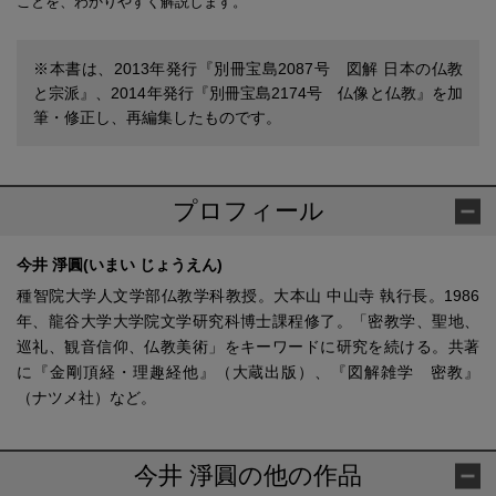
ことを、わかりやすく解説します。
※本書は、2013年発行『別冊宝島2087号 図解 日本の仏教
と宗派』、2014年発行『別冊宝島2174号 仏像と仏教』を加
筆・修正し、再編集したものです。
プロフィール
今井 淨圓(いまい じょうえん)
種智院大学人文学部仏教学科教授。大本山 中山寺 執行長。1986
年、龍谷大学大学院文学研究科博士課程修了。「密教学、聖地、
巡礼、観音信仰、仏教美術」をキーワードに研究を続ける。共著
に『金剛頂経・理趣経他』（大蔵出版）、『図解雑学 密教』
（ナツメ社）など。
今井 淨圓の他の作品