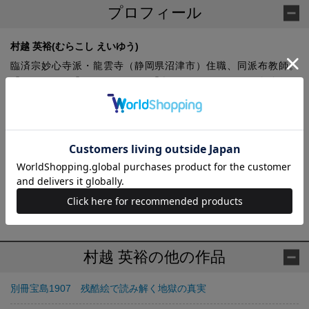
プロフィール
村越 英裕(むらこし えいゆう)
臨済宗妙心寺派・龍雲寺（静岡県沼津市）住職、同派布教師。
「やさしく」「わかりやすく」「楽しく」をテーマに仏教全般、
禅宗関係について執筆活動を行う文筆家。1957年、静岡県沼津市
生まれ。二松学舎大学大学院修士課程修了。龍澤寺僧堂に入門、
中川宋淵老師・鈴木宗忠老師（ともに故人）に師事。著書は『禅
から学ぶこころの引き算』（同文舘出版）、『ほんとうは大事な
「お葬式」』（大法輪閣）、『超訳こころの禅語』『ちょっと止
まって、気づいて生きる ZEN問答でいこう』（ともに佼成出版
社）など。監修書は『仏像と仏教』『よくわかる日本の仏教』
『日本の仏教と十三宗派』（すべて宝島社）など多数。
村越 英裕の他の作品
別冊宝島1907 残酷絵で読み解く地獄の真実