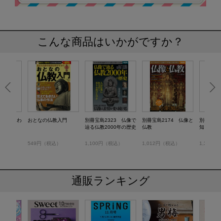
こんな商品はいかがですか？
60 よくわ
おとなの仏教入門
別冊宝島2323 仏像で
別冊宝島2174 仏像と
別冊宝島1
教
辿る仏教2000年の歴史
仏教
知られざ
）
549円（税込）
1,100円（税込）
1,012円（税込）
1,320
通販ランキング