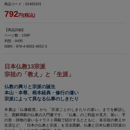
商品コード：02465201
792
円(税込)
【商品詳細】
ページ数：159P
判型：A4判
ISBN：978-4-8002-4652-3
日本仏教13宗派
宗祖の「教え」と「生涯」
仏教の興りと宗派の誕生
本山・本尊、根本経典・修行の違い
宗派によって異なる仏事のしきたり
本書は「仏像鑑賞」から「宗派ごとのしきたりの違い」までを解説し
た、図解満載の仏教の入門書です。「仏像」のご利益や見方、装い、手
の形・持物の違いをイラスト満載で紹介するとともに、各宗祖の教えや
生涯など、「日本の仏教と宗派」を完全図解。仏像と日本仏教13宗派の