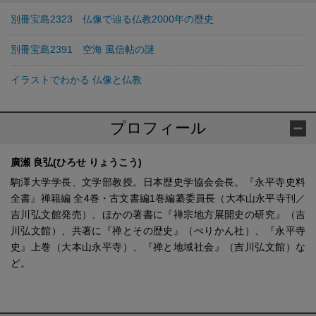
別冊宝島2323 仏像で辿る仏教2000年の歴史
別冊宝島2391 空海 風信帖の謎
イラストでわかる 仏像と仏教
プロフィール
廣瀬 良弘(ひろせ りょうこう)
駒澤大学学長、文学部教授。日本歴史学協会会長。『永平寺史料
全書』禅籍編 全4巻・古文書編1巻編纂委員長（大本山永平寺刊／
吉川弘文館発売）、ほかの著書に『禅宗地方展開史の研究』（吉
川弘文館）、共著に『禅とその歴史』（ぺりかん社）、『永平寺
史』上巻（大本山永平寺）、『禅と地域社会』（吉川弘文館）な
ど。